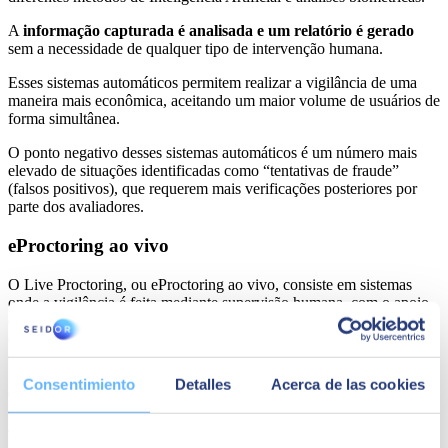
A
informação capturada é analisada e um relatório é gerado
sem a necessidade de qualquer tipo de intervenção humana.
Esses sistemas automáticos permitem realizar a vigilância de uma
maneira mais econômica, aceitando um maior volume de usuários de
forma simultânea.
O ponto negativo desses sistemas automáticos é um número mais
elevado de situações identificadas como “tentativas de fraude”
(falsos positivos), que requerem mais verificações posteriores por
parte dos avaliadores.
eProctoring ao vivo
O Live Proctoring, ou eProctoring ao vivo, consiste em sistemas
onde a vigilância é feita mediante supervisão humana, com o apoio
de mecanismos de Inteligência Artificial. O vigilante pode ver o
estudante através de sua webcam, pode ter acesso ao seu navegador
ou desktop e, em alguns casos, ouvir o estudante durante a
realização do exame. Dado que um mesmo vigilante deve poder
Consentimiento
Detalles
Acerca de las cookies
controlar vários estudantes ao mesmo tempo, os sistemas de IA se
encarregam de criar alertas que permitem focar a atenção nas
atividades suspeitas detectadas.