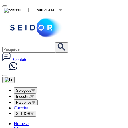
Brazil
Portuguese
Contato
Soluções
Indústria
Parceiros
Carreira
SEIDOR
Home
>