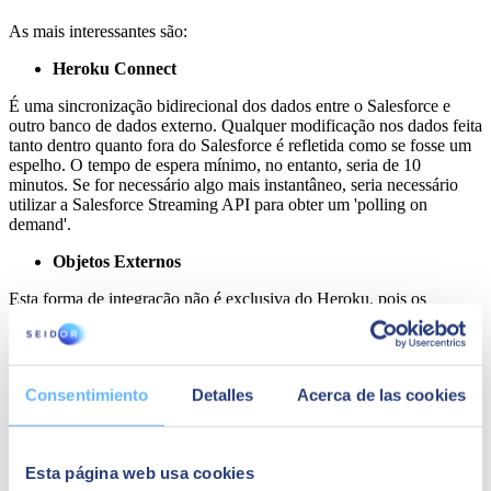
As mais interessantes são:
Heroku Connect
É uma sincronização bidirecional dos dados entre o Salesforce e
outro banco de dados externo. Qualquer modificação nos dados feita
tanto dentro quanto fora do Salesforce é refletida como se fosse um
espelho. O tempo de espera mínimo, no entanto, seria de 10
minutos. Se for necessário algo mais instantâneo, seria necessário
utilizar a Salesforce Streaming API para obter um 'polling on
demand'.
Objetos Externos
Esta forma de integração não é exclusiva do Heroku, pois os
Objetos Externos do Salesforce podem ser utilizados com outros
bancos de dados externos. Mas com o Heroku é realmente simples e
rápido de configurar. É uma solução interessante para economizar
espaço no Salesforce e armazenar os dados externamente. Os dados
Consentimiento
Detalles
Acerca de las cookies
são expostos dentro do Salesforce e podem ser visualizados,
pesquisados e relacionados.
Chamada Apex
Esta página web usa cookies