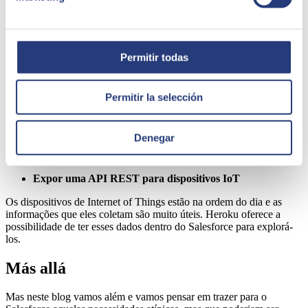
Ponte entre Salesforce e um aplicativo móvel
Os aplicativos móveis geralmente dispõem de um serviço API
Permitir todas
RESTful que se encaixa perfeitamente com as integrações Heroku-
Salesforce.
Incorporar em Salesforce um aplicativo web ou interface
Permitir la selección
de usuário externa
Se a aplicação já existe, por que refazê-la? Graças ao Heroku, é
Denegar
possível carregar a aplicação em um canvas através de um iframe. O
Heroku garante um protocolo de comunicação seguro.
Expor uma API REST para dispositivos IoT
Os dispositivos de Internet of Things estão na ordem do dia e as
informações que eles coletam são muito úteis. Heroku oferece a
possibilidade de ter esses dados dentro do Salesforce para explorá-
los.
Más allá
Mas neste blog vamos além e vamos pensar em trazer para o