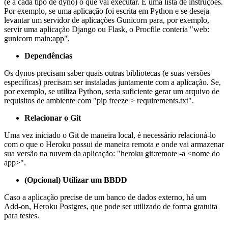
(e a cada tipo de dyno) o que vai executar. É uma lista de instruções.
Por exemplo, se uma aplicação foi escrita em Python e se deseja
levantar um servidor de aplicações Gunicorn para, por exemplo,
servir uma aplicação Django ou Flask, o Procfile conteria "web:
gunicorn main:app".
Dependências
Os dynos precisam saber quais outras bibliotecas (e suas versões
específicas) precisam ser instaladas juntamente com a aplicação. Se,
por exemplo, se utiliza Python, seria suficiente gerar um arquivo de
requisitos de ambiente com "pip freeze > requirements.txt".
Relacionar o Git
Uma vez iniciado o Git de maneira local, é necessário relacioná-lo
com o que o Heroku possui de maneira remota e onde vai armazenar
sua versão na nuvem da aplicação: "heroku git:remote -a <nome do
app>".
(Opcional) Utilizar um BBDD
Caso a aplicação precise de um banco de dados externo, há um
Add-on, Heroku Postgres, que pode ser utilizado de forma gratuita
para testes.