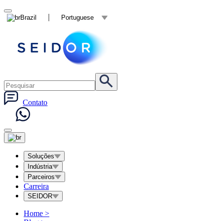
Brazil
Portuguese
Contato
Soluções
Indústria
Parceiros
Carreira
SEIDOR
Home
>