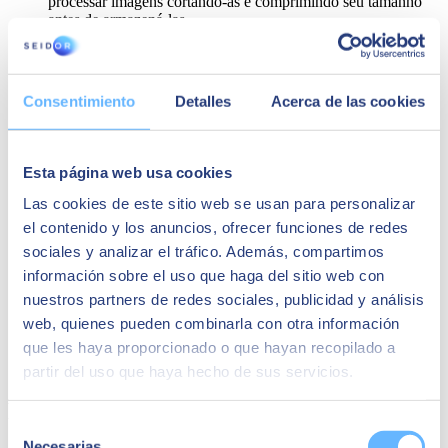
processar imagens cortando-as e comprimindo seu tamanho
antes de armazená-las…
Realizar integrações com API e serviços de terceiros:
processa pagamentos, traduz com Google Translate, usa
LinkedIn ou Instagram como provedor de autenticação…
Este módulo é suportado para iOS, Android, Web, C++ e
Consentimiento
Detalles
Acerca de las cookies
Unity.
Esta página web usa cookies
Las cookies de este sitio web se usan para personalizar
el contenido y los anuncios, ofrecer funciones de redes
sociales y analizar el tráfico. Además, compartimos
información sobre el uso que haga del sitio web con
nuestros partners de redes sociales, publicidad y análisis
web, quienes pueden combinarla con otra información
que les haya proporcionado o que hayan recopilado a
partir del uso que haya hecho de sus servicios.
Firebase Authentication
Selección
Necesarias