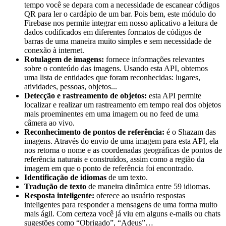
tempo você se depara com a necessidade de escanear códigos
QR para ler o cardápio de um bar. Pois bem, este módulo do
Firebase nos permite integrar em nosso aplicativo a leitura de
dados codificados em diferentes formatos de códigos de
barras de uma maneira muito simples e sem necessidade de
conexão à internet.
Rotulagem de imagens:
fornece informações relevantes
sobre o conteúdo das imagens. Usando esta API, obtemos
uma lista de entidades que foram reconhecidas: lugares,
atividades, pessoas, objetos...
Detecção e rastreamento de objetos:
esta API permite
localizar e realizar um rastreamento em tempo real dos objetos
mais proeminentes em uma imagem ou no feed de uma
câmera ao vivo.
Reconhecimento de pontos de referência:
é o Shazam das
imagens. Através do envio de uma imagem para esta API, ela
nos retorna o nome e as coordenadas geográficas de pontos de
referência naturais e construídos, assim como a região da
imagem em que o ponto de referência foi encontrado.
Identificação de idiomas
de um texto.
Tradução de texto
de maneira dinâmica entre 59 idiomas.
Resposta inteligente:
oferece ao usuário respostas
inteligentes para responder a mensagens de uma forma muito
mais ágil. Com certeza você já viu em alguns e-mails ou chats
sugestões como “Obrigado”, “Adeus”…