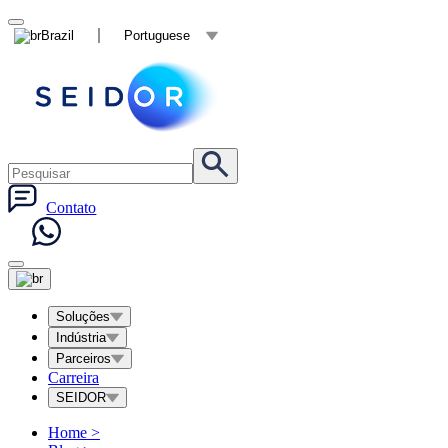
Brazil
Portuguese
Contato
Soluções
Indústria
Parceiros
Carreira
SEIDOR
Home
>