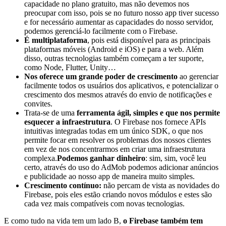
capacidade no plano gratuito, mas não devemos nos
preocupar com isso, pois se no futuro nosso app tiver sucesso
e for necessário aumentar as capacidades do nosso servidor,
podemos gerenciá-lo facilmente com o Firebase.
É multiplataforma
, pois está disponível para as principais
plataformas móveis (Android e iOS) e para a web. Além
disso, outras tecnologias também começam a ter suporte,
como Node, Flutter, Unity…
Nos oferece um grande poder de crescimento
ao gerenciar
facilmente todos os usuários dos aplicativos, e potencializar o
crescimento dos mesmos através do envio de notificações e
convites.
Trata-se de uma
ferramenta ágil, simples e que nos permite
esquecer a infraestrutura
. O Firebase nos fornece APIs
intuitivas integradas todas em um único SDK, o que nos
permite focar em resolver os problemas dos nossos clientes
em vez de nos concentrarmos em criar uma infraestrutura
complexa.
Podemos ganhar dinheiro
: sim, sim, você leu
certo, através do uso do AdMob podemos adicionar anúncios
e publicidade ao nosso app de maneira muito simples.
Crescimento contínuo:
não percam de vista as novidades do
Firebase, pois eles estão criando novos módulos e estes são
cada vez mais compatíveis com novas tecnologias.
E como tudo na vida tem um lado B,
o Firebase também tem