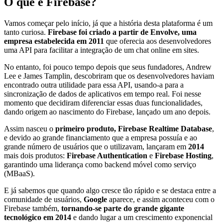
O que é Firebase?
Vamos começar pelo início, já que a história desta plataforma é um
tanto curiosa.
Firebase foi criado a partir de Envolve, uma
empresa estabelecida em 2011
que oferecia aos desenvolvedores
uma API para facilitar a integração de um chat online em sites.
No entanto, foi pouco tempo depois que seus fundadores, Andrew
Lee e James Tamplin, descobriram que os desenvolvedores haviam
encontrado outra utilidade para essa API, usando-a para a
sincronização de dados de aplicativos em tempo real. Foi nesse
momento que decidiram diferenciar essas duas funcionalidades,
dando origem ao nascimento do Firebase, lançado um ano depois.
Assim nasceu o
primeiro produto, Firebase Realtime Database
,
e devido ao grande financiamento que a empresa possuía e ao
grande número de usuários que o utilizavam, lançaram em
2014
mais dois produtos:
Firebase Authentication
e
Firebase Hosting
,
garantindo uma liderança como backend móvel como serviço
(MBaaS).
E já sabemos que quando algo cresce tão rápido e se destaca entre a
comunidade de usuários,
Google
aparece, e assim aconteceu com o
Firebase também,
tornando-se parte do grande gigante
tecnológico em 2014
e dando lugar a um crescimento exponencial