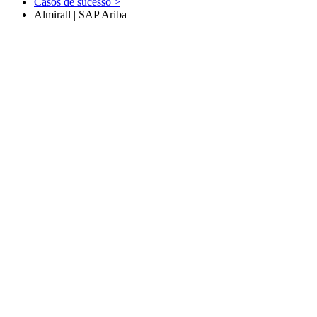
Casos de sucesso
>
Almirall | SAP Ariba