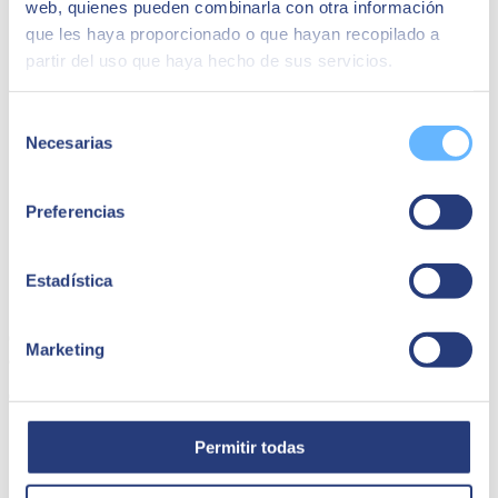
web, quienes pueden combinarla con otra información
que les haya proporcionado o que hayan recopilado a
partir del uso que haya hecho de sus servicios.
Selección
Necesarias
de
consentimiento
Preferencias
Estadística
Capsa Food | SAP Ariba
Capsa Food conseguiu simplificar suas transações comerciais graças
Marketing
ao projeto SAP Ariba com a SEIDOR.
Capsa Food
Permitir todas