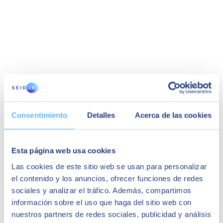
Silvia Lopez
Consentimiento
Detalles
Acerca de las cookies
Diretor Global de Compras na Almirall, S.A.
"Foi uma implementação muito rápida, contamos
Esta página web usa cookies
com o suporte do nosso parceiro SEIDOR e eu
Las cookies de este sitio web se usan para personalizar
recomendo."
el contenido y los anuncios, ofrecer funciones de redes
Casos de sucesso relacionados:
sociales y analizar el tráfico. Además, compartimos
información sobre el uso que haga del sitio web con
nuestros partners de redes sociales, publicidad y análisis