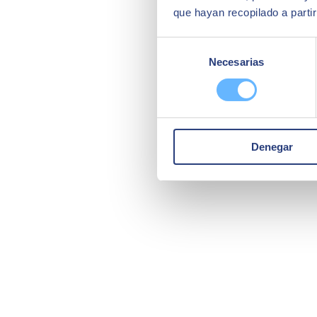
que hayan recopilado a parti
Selección
Necesarias
de
consentimiento
Denegar