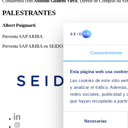
Contaremos com
Antonio Guillem Vieco
, Diretor de Compras na 
PALESTRANTES
Albert Puigmarti
Preventa SAP ARIBA
Preventa SAP ARIBA en SEIDOR
Consentimiento
Esta página web usa cookie
Las cookies de este sitio we
y analizar el tráfico. Ademá
redes sociales, publicidad y
que hayan recopilado a parti
Selección
Necesarias
de