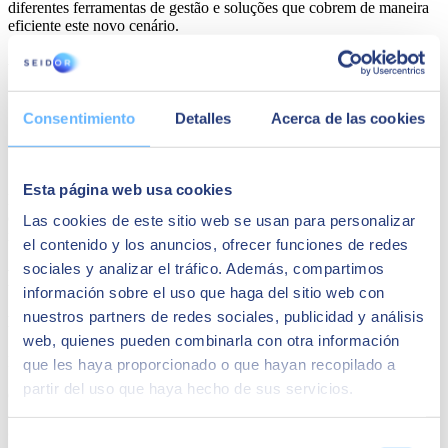
diferentes ferramentas de gestão e soluções que cobrem de maneira
eficiente este novo cenário.
AGENDA
Título VII. Imposto especial sobre embalagens de plástico não
reutilizáveis da LRSC.
Consentimiento
Detalles
Acerca de las cookies
A solução SAP RDP
. Resumo da solução.
A solução PLASTIC TAX by SEIDOR
. Alcance da
solução.
Esta página web usa cookies
Registre-se no formulário e enviaremos as diferentes opções que
oferecemos na SEIDOR para que seu ERP da SAP contemple este
Las cookies de este sitio web se usan para personalizar
imposto em todos os processos.
el contenido y los anuncios, ofrecer funciones de redes
sociales y analizar el tráfico. Además, compartimos
Palestrantes
información sobre el uso que haga del sitio web con
nuestros partners de redes sociales, publicidad y análisis
Pilar Gavira
web, quienes pueden combinarla con otra información
Directora de Delegación SUR Consultoría SAP en SEIDOR
que les haya proporcionado o que hayan recopilado a
partir del uso que haya hecho de sus servicios.
Gestora de Consultoría Zona Sur en SEIDOR
Guillermo Martínez
Selección