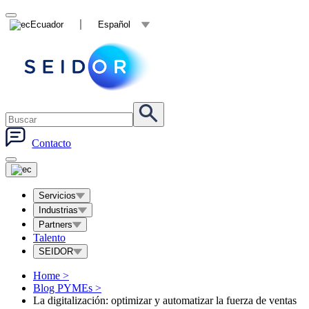
Ecuador
Español
Contacto
Servicios
Industrias
Partners
Talento
SEIDOR
Home
>
Blog PYMEs
>
La digitalización: optimizar y automatizar la fuerza de ventas