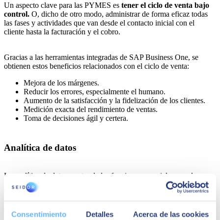
Un aspecto clave para las PYMES es
tener el ciclo de venta bajo
control.
O, dicho de otro modo, administrar de forma eficaz todas
las fases y actividades que van desde el contacto inicial con el
cliente hasta la facturación y el cobro.
Gracias a las herramientas integradas de SAP Business One, se
obtienen estos beneficios relacionados con el ciclo de venta:
Mejora de los márgenes.
Reducir los errores, especialmente el humano.
Aumento de la satisfacción y la fidelización de los clientes.
Medición exacta del rendimiento de ventas.
Toma de decisiones ágil y certera.
Analítica de datos
La analítica de datos es otra de las funciones esenciales para las
PYMES. En especial, para aquellas que quieren
aprovechar el
valor de sus datos y obtener información estratégica
para
mejorar su negocio. Con SAP Business One, se logra un análisis
completo de la información en una única plataforma integrada y
Consentimiento
Detalles
Acerca de las cookies
desde la nube.