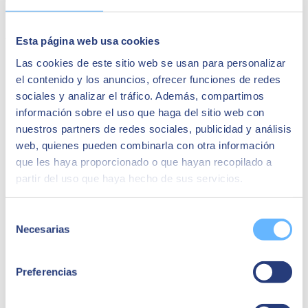
Algunas de las tareas que el ERP simplifica son estas:
Esta página web usa cookies
Realizar búsquedas y consultas avanzadas sobre, por ejemplo,
Las cookies de este sitio web se usan para personalizar
clientes o negociaciones en curso.
el contenido y los anuncios, ofrecer funciones de redes
Predecir las tendencias a medio y largo plazo.
sociales y analizar el tráfico. Además, compartimos
Conversión de datos esenciales en gráficos.
Implementación de cuadros de mando personalizados e
información sobre el uso que haga del sitio web con
interactivos.
nuestros partners de redes sociales, publicidad y análisis
web, quienes pueden combinarla con otra información
que les haya proporcionado o que hayan recopilado a
partir del uso que haya hecho de sus servicios.
Selección
Necesarias
de
consentimiento
Preferencias