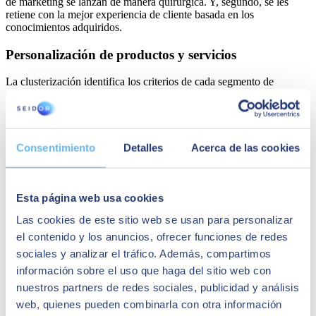
de marketing se lanzan de manera quirúrgica. Y, segundo, se les
retiene con la mejor experiencia de cliente basada en los
conocimientos adquiridos.
Personalización de productos y servicios
La clusterización identifica los criterios de cada segmento de
clientes. Así, es más sencillo
personalizar los productos y
servicios
para adaptarlos a cada tipo de consumidor. Es bien sabido
que la personalización basada en datos aumenta la satisfacción del
cliente, así como su lealtad a la marca.
Consentimiento
Detalles
Acerca de las cookies
Desarrollo óptimo de campañas de marketing y
ventas
Esta página web usa cookies
Finalmente, la clusterización respalda las estrategias de marketing y
ventas al
identificar grupos homogéneos de clientes.
Solo así se
Las cookies de este sitio web se usan para personalizar
logran mensajes más específicos y campañas más efectivas,
el contenido y los anuncios, ofrecer funciones de redes
optimizando la captación y retención de clientes al dirigirse con
sociales y analizar el tráfico. Además, compartimos
precisión a los segmentos adecuados y adaptar las tácticas
comerciales en consecuencia.
información sobre el uso que haga del sitio web con
nuestros partners de redes sociales, publicidad y análisis
SEIDOR es tu socio experto en análisis de
web, quienes pueden combinarla con otra información
datos