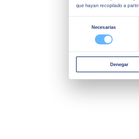
que hayan recopilado a parti
Selección
Necesarias
de
consentimiento
Denegar