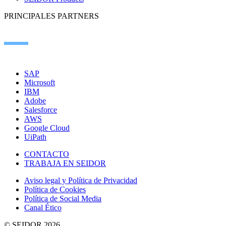
PRINCIPALES PARTNERS
SAP
Microsoft
IBM
Adobe
Salesforce
AWS
Google Cloud
UiPath
CONTACTO
TRABAJA EN SEIDOR
Aviso legal y Política de Privacidad
Política de Cookies
Política de Social Media
Canal Ético
© SEIDOR
2026