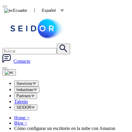
Ecuador
Español
Contacto
Servicios
Industrias
Partners
Talento
SEIDOR
Home
>
Blog
>
Cómo configurar un escritorio en la nube con Amazon