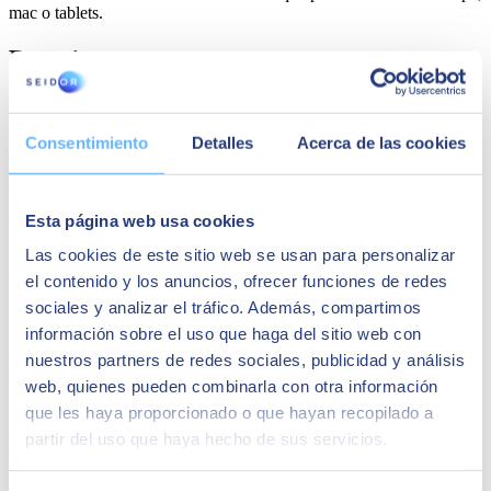
mac o tablets.
Paso 1
En la consola de AWS elegimos la aplicación empresarial Amazon
WorkSpaces. Encontrarás dos tipos de configuración. Una rápida
Consentimiento
Detalles
Acerca de las cookies
para crear un escritorio y una configuración avanzada, la cual nos
permitirá crear un Active Directory en la Nube, o conectar el
escritorio a un Active Directorio propio ya existente.
Esta página web usa cookies
Elegiremos la configuración rápida ya que lo que queremos es crear
un escritorio de la manera
más rápida y sencilla.
Las cookies de este sitio web se usan para personalizar
el contenido y los anuncios, ofrecer funciones de redes
Paso 2
sociales y analizar el tráfico. Además, compartimos
información sobre el uso que haga del sitio web con
A continuación escogeremos qué paquete queremos instalar (SO,
CPU, RAM y almacenamiento) e introduciremos los detalles de la
nuestros partners de redes sociales, publicidad y análisis
máquina.
web, quienes pueden combinarla con otra información
Y con esto ya tenemos creado el escritorio en la nube, tan solo
que les haya proporcionado o que hayan recopilado a
deberemos esperar que AWS levante la máquina, tarea que puede
partir del uso que haya hecho de sus servicios.
tardar unos minutos.