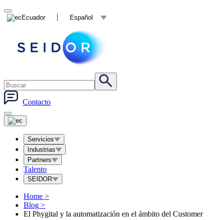
Ecuador
Español
Contacto
Servicios
Industrias
Partners
Talento
SEIDOR
Home
>
Blog
>
El Phygital y la automatización en el ámbito del Customer