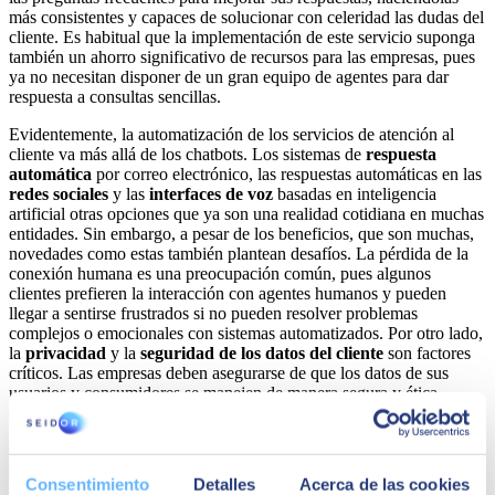
más consistentes y capaces de solucionar con celeridad las dudas del
cliente. Es habitual que la implementación de este servicio suponga
también un ahorro significativo de recursos para las empresas, pues
ya no necesitan disponer de un gran equipo de agentes para dar
respuesta a consultas sencillas.
Evidentemente, la automatización de los servicios de atención al
cliente va más allá de los chatbots. Los sistemas de
respuesta
automática
por correo electrónico, las respuestas automáticas en las
redes sociales
y las
interfaces de voz
basadas en inteligencia
artificial otras opciones que ya son una realidad cotidiana en muchas
entidades. Sin embargo, a pesar de los beneficios, que son muchas,
novedades como estas también plantean desafíos. La pérdida de la
conexión humana es una preocupación común, pues algunos
clientes prefieren la interacción con agentes humanos y pueden
llegar a sentirse frustrados si no pueden resolver problemas
complejos o emocionales con sistemas automatizados. Por otro lado,
la
privacidad
y la
seguridad de los datos del cliente
son factores
críticos. Las empresas deben asegurarse de que los datos de sus
usuarios y consumidores se manejen de manera segura y ética,
cumpliendo con las regulaciones de privacidad aplicables.
Con todo, el progreso en el ámbito de la Customer Experience está
estrechamente vinculado a la capacidad de la tecnología de
Consentimiento
Detalles
Acerca de las cookies
responder eficientemente a las necesidades de interacción humanas.