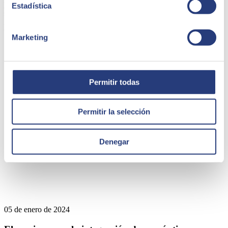
Estadística
presencia directa en 45 países de Europa, América Latina, Estados
Unidos, Oriente Medio, África y Asia. La consultora es partner de
los principales líderes tecnológicos.
Marketing
Quizá te puede interesar
Permitir todas
Permitir la selección
Denegar
05 de enero de 2024