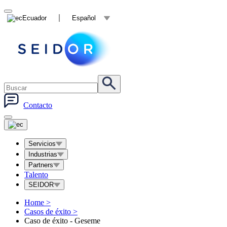
Ecuador
Español
Contacto
Servicios
Industrias
Partners
Talento
SEIDOR
Home
>
Casos de éxito
>
Caso de éxito - Geseme