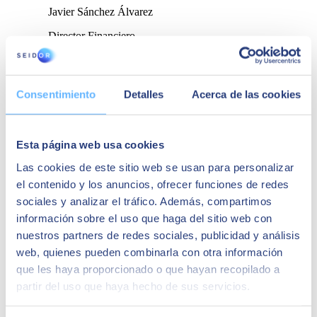
Javier Sánchez Álvarez
Director Financiero
En un momento de crecimiento como el que se
encontraba nuestra empresa necesitábamos una
herramienta más completa y con posibilidades de
Consentimiento
Detalles
Acerca de las cookies
evolucionar según nuestras necesidades.
Casos de éxito relacionados:
Esta página web usa cookies
Las cookies de este sitio web se usan para personalizar
el contenido y los anuncios, ofrecer funciones de redes
sociales y analizar el tráfico. Además, compartimos
información sobre el uso que haga del sitio web con
nuestros partners de redes sociales, publicidad y análisis
web, quienes pueden combinarla con otra información
que les haya proporcionado o que hayan recopilado a
partir del uso que haya hecho de sus servicios.