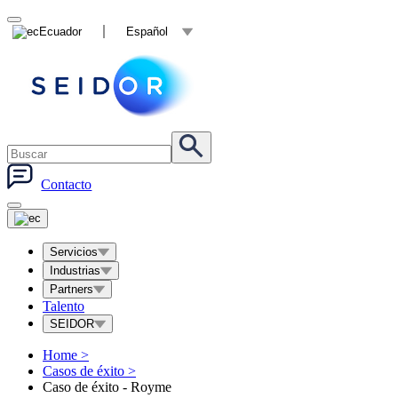
Ecuador
Español
Contacto
Servicios
Industrias
Partners
Talento
SEIDOR
Home
>
Casos de éxito
>
Caso de éxito - Royme