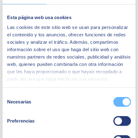
Esta página web usa cookies
Las cookies de este sitio web se usan para personalizar
el contenido y los anuncios, ofrecer funciones de redes
sociales y analizar el tráfico. Además, compartimos
Javier Paniagua
información sobre el uso que haga del sitio web con
nuestros partners de redes sociales, publicidad y análisis
CIO y Director de Proyectos
web, quienes pueden combinarla con otra información
“Trabajar con SAP Business One es disponer de
que les haya proporcionado o que hayan recopilado a
visibilidad de todos los procesos de la compañía”
partir del uso que haya hecho de sus servicios.
Casos de éxito relacionados:
Selección
Necesarias
de
consentimiento
Preferencias