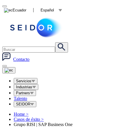
Ecuador
Español
Contacto
Servicios
Industrias
Partners
Talento
SEIDOR
Home
>
Casos de éxito
>
Grupo RISI | SAP Business One