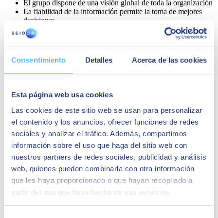
El grupo dispone de una visión global de toda la organización
La fiabilidad de la información permite la toma de mejores
decisiones
Consentimiento
Detalles
Acerca de las cookies
Esta página web usa cookies
Las cookies de este sitio web se usan para personalizar
el contenido y los anuncios, ofrecer funciones de redes
sociales y analizar el tráfico. Además, compartimos
información sobre el uso que haga del sitio web con
Alfonso Ramírez
nuestros partners de redes sociales, publicidad y análisis
web, quienes pueden combinarla con otra información
Director de sistemas y procesos del Grupo Virto
que les haya proporcionado o que hayan recopilado a
La suite de productos de SAP que hemos
partir del uso que haya hecho de sus servicios.
integrado en nuestro Grupo nos da la posibilidad
de seguir mejorando y sobre todo disponer de
una solución estratégica para apoyarnos en