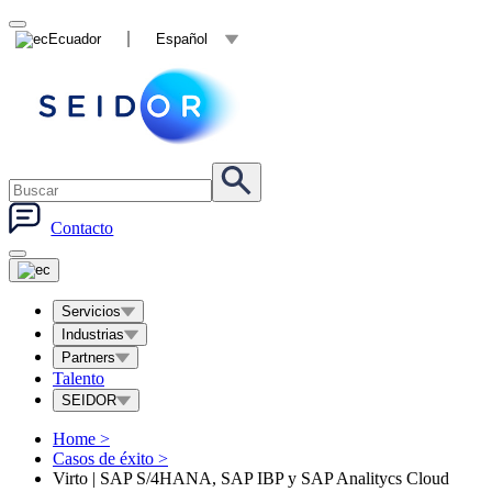
Ecuador
Español
Contacto
Servicios
Industrias
Partners
Talento
SEIDOR
Home
>
Casos de éxito
>
Virto | SAP S/4HANA, SAP IBP y SAP Analitycs Cloud