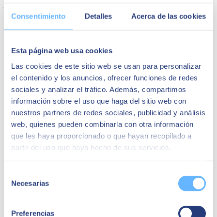
jóvenes provenientes de 110 países participando en las fases
finales
. Este año, bajo el lema
"Masterpiece"
, se ha desafiado a los
Consentimiento
Detalles
Acerca de las cookies
participantes a fusionar
arte y tecnología
, creando proyectos que
impulsan actividades artísticas y culturales utilizando la tecnología
como herramienta.
Esta página web usa cookies
¡Pero la emoción no termina ahí! Entre los
equipos premiados
,
descubrimos a
hijos y familiares de empleados SEIDOR
. ¡Una
Las cookies de este sitio web se usan para personalizar
clara señal de que el talento, la innovación y la pasión por la
el contenido y los anuncios, ofrecer funciones de redes
tecnología se contagian!
sociales y analizar el tráfico. Además, compartimos
información sobre el uso que haga del sitio web con
nuestros partners de redes sociales, publicidad y análisis
web, quienes pueden combinarla con otra información
que les haya proporcionado o que hayan recopilado a
partir del uso que haya hecho de sus servicios.
Selección
Necesarias
de
consentimiento
Preferencias