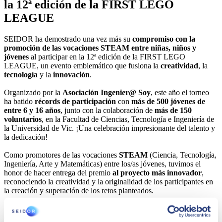
la 12ª edición de la FIRST LEGO
LEAGUE
SEIDOR ha demostrado una vez más su
compromiso con la
promoción de las vocaciones STEAM entre niñas, niños y
jóvenes
al participar en la 12ª edición de la FIRST LEGO
LEAGUE, un evento emblemático que fusiona la
creatividad
, la
tecnología
y la
innovación
.
Organizado por la
Asociación Ingenier@ Soy
, este año el torneo
ha batido
récords de participación
con
más de 500 jóvenes de
entre 6 y 16 años
, junto con la colaboración de
más de 150
voluntarios
, en la Facultad de Ciencias, Tecnología e Ingeniería de
la Universidad de Vic. ¡Una celebración impresionante del talento y
la dedicación!
Como promotores de las vocaciones
STEAM
(Ciencia, Tecnología,
Ingeniería, Arte y Matemáticas) entre los/as jóvenes, tuvimos el
honor de hacer entrega del premio
al proyecto más innovador
,
reconociendo la creatividad y la originalidad de los participantes en
la creación y superación de los retos planteados.
La
FIRST LEGO LEAGUE
no solo es un torneo, es el programa
educativo STEAM más grande del mundo, con
más de 700.000