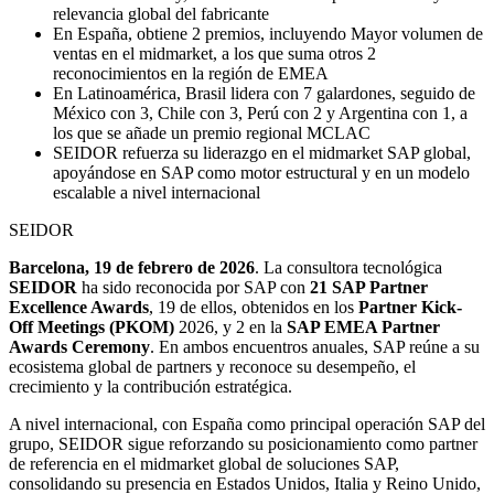
relevancia global del fabricante
En España, obtiene 2 premios, incluyendo Mayor volumen de
ventas en el midmarket, a los que suma otros 2
reconocimientos en la región de EMEA
En Latinoamérica, Brasil lidera con 7 galardones, seguido de
México con 3, Chile con 3, Perú con 2 y Argentina con 1, a
los que se añade un premio regional MCLAC
SEIDOR refuerza su liderazgo en el midmarket SAP global,
apoyándose en SAP como motor estructural y en un modelo
escalable a nivel internacional
SEIDOR
Barcelona, 19 de febrero de 2026
. La consultora tecnológica
SEIDOR
ha sido reconocida por SAP con
21 SAP Partner
Excellence Awards
, 19 de ellos, obtenidos en los
Partner Kick-
Off Meetings (PKOM)
2026, y 2 en la
SAP EMEA Partner
Awards Ceremony
. En ambos encuentros anuales, SAP reúne a su
ecosistema global de partners y reconoce su desempeño, el
crecimiento y la contribución estratégica.
A nivel internacional, con España como principal operación SAP del
grupo, SEIDOR sigue reforzando su posicionamiento como partner
de referencia en el midmarket global de soluciones SAP,
consolidando su presencia en Estados Unidos, Italia y Reino Unido,