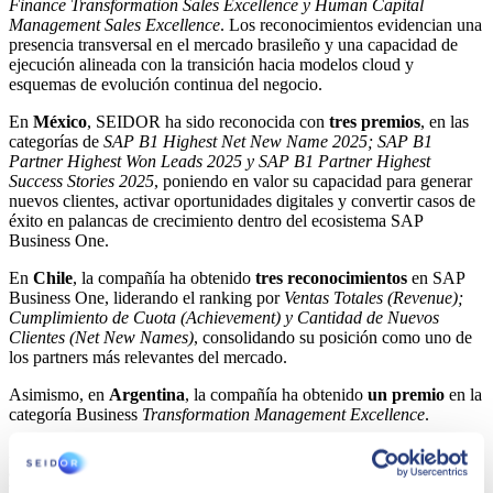
Finance Transformation Sales Excellence y Human Capital
Management Sales Excellence
. Los reconocimientos evidencian una
presencia transversal en el mercado brasileño y una capacidad de
ejecución alineada con la transición hacia modelos cloud y
esquemas de evolución continua del negocio.
En
México
, SEIDOR ha sido reconocida con
tres premios
, en las
categorías de
SAP B1 Highest Net New Name 2025; SAP B1
Partner Highest Won Leads 2025 y SAP B1 Partner Highest
Success Stories 2025
, poniendo en valor su capacidad para generar
nuevos clientes, activar oportunidades digitales y convertir casos de
éxito en palancas de crecimiento dentro del ecosistema SAP
Business One.
En
Chile
, la compañía ha obtenido
tres reconocimientos
en SAP
Business One, liderando el ranking por
Ventas Totales (Revenue);
Cumplimiento de Cuota (Achievement) y Cantidad de Nuevos
Clientes (Net New Names)
, consolidando su posición como uno de
los partners más relevantes del mercado.
Asimismo, en
Argentina
, la compañía ha obtenido
un premio
en la
categoría Business
Transformation Management Excellence
.
Asimismo, SEIDOR ha sido distinguida con
un reconocimiento
adicional en la categoría
Small Enterprise Growth
en el marco del
PKOM regional Multi-Country Latinoamérica y Caribe