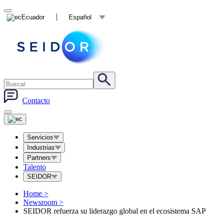
Ecuador
Español
Contacto
Servicios
Industrias
Partners
Talento
SEIDOR
Home
>
Newsroom
>
SEIDOR refuerza su liderazgo global en el ecosistema SAP