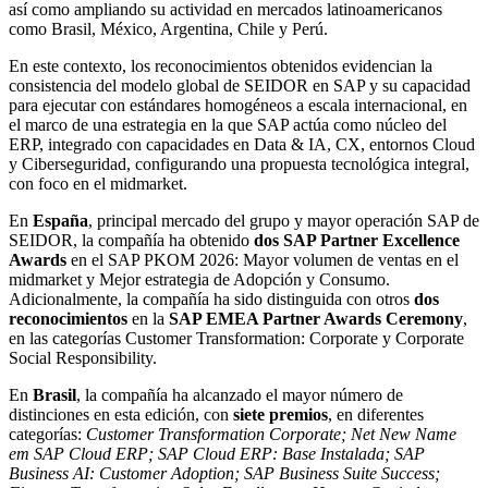
así como ampliando su actividad en mercados latinoamericanos
como Brasil, México, Argentina, Chile y Perú.
En este contexto, los reconocimientos obtenidos evidencian la
consistencia del modelo global de SEIDOR en SAP y su capacidad
para ejecutar con estándares homogéneos a escala internacional, en
el marco de una estrategia en la que SAP actúa como núcleo del
ERP, integrado con capacidades en Data & IA, CX, entornos Cloud
y Ciberseguridad, configurando una propuesta tecnológica integral,
con foco en el midmarket.
En
España
, principal mercado del grupo y mayor operación SAP de
SEIDOR, la compañía ha obtenido
dos SAP Partner Excellence
Awards
en el SAP PKOM 2026: Mayor volumen de ventas en el
midmarket y Mejor estrategia de Adopción y Consumo.
Adicionalmente, la compañía ha sido distinguida con otros
dos
reconocimientos
en la
SAP EMEA Partner Awards Ceremony
,
en las categorías Customer Transformation: Corporate y Corporate
Social Responsibility.
En
Brasil
, la compañía ha alcanzado el mayor número de
distinciones en esta edición, con
siete premios
, en diferentes
categorías:
Customer Transformation Corporate; Net New Name
em SAP Cloud ERP; SAP Cloud ERP: Base Instalada; SAP
Business AI: Customer Adoption; SAP Business Suite Success;