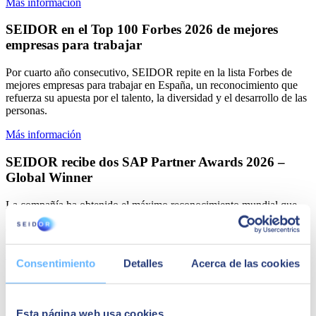
Más información
SEIDOR en el Top 100 Forbes 2026 de mejores
empresas para trabajar
Por cuarto año consecutivo, SEIDOR repite en la lista Forbes de
mejores empresas para trabajar en España, un reconocimiento que
refuerza su apuesta por el talento, la diversidad y el desarrollo de las
personas.
Más información
SEIDOR recibe dos SAP Partner Awards 2026 –
Global Winner
La compañía ha obtenido el máximo reconocimiento mundial que
SAP concede a sus partners, en las categorías Small Enterprise
Growth y Customer Transformation: Small Enterprise.
Más información
Consentimiento
Detalles
Acerca de las cookies
SEIDOR alcanza 1.174 millones de euros en 2025
La consultora tecnológica aprueba su plan estratégico 2030 y
Esta página web usa cookies