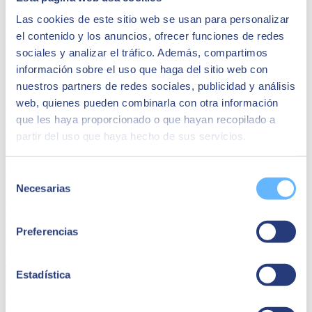
refuerza su liderazgo en el midmarket, consolidando su posición en
gran empresa y sector público.
Las cookies de este sitio web se usan para personalizar
el contenido y los anuncios, ofrecer funciones de redes
Más información
sociales y analizar el tráfico. Además, compartimos
Somos SAP Global Platinum Reseller Partner
información sobre el uso que haga del sitio web con
nuestros partners de redes sociales, publicidad y análisis
SEIDOR alcanza el estatus Global Platinum Reseller de SAP y se
web, quienes pueden combinarla con otra información
une al nivel más alto de su ecosistema de partners.
que les haya proporcionado o que hayan recopilado a
Más información
partir del uso que haya hecho de sus servicios.
SEIDOR, entre las primeras consultoras TI en
certificar la gobernanza de la IA
Selección
Necesarias
de
a certificación refuerza la capacidad de SEIDOR para trasladar
consentimiento
modelos de gobernanza de la IA a los proyectos de cliente, sobre
todo en entornos críticos, regulados y con datos sensibles, en línea
Preferencias
con el AI Act europeo.
Más información
Estadística
DESCUBRE
EL
TALENTO
SEIDOR