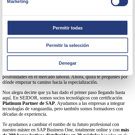
Marketing
La formación en SAP Business One te capacita para gestionar
usuarios y garantizar la seguridad del sistema de manera eficaz.
Aprenderás a configurar roles,
limitar accesos y proteger datos
sensibles
. Por ejemplo, podrás definir perfiles de usuario que
aseguren que únicamente aquellos usuarios autorizados puedan
Permitir todas
acceder a determinados datos, fortaleciendo la seguridad y el control
en las operaciones de la empresa.
Permitir la selección
Formación en SAP Business One de
primer nivel con el máster de SEIDOR
Denegar
La formación en SAP Business One te abre un mundo de
posibilidades en el mercado laboral. Ahora, quizá te preguntes por
dónde empezar tu camino hacia la especialización.
Nos alegra decirte que ya has dado el primer paso llegando hasta
aquí. En SEIDOR, somos socios tecnológicos con certificación
Platinum Partner de SAP
. Ayudamos a las empresas a integrar
tecnologías de vanguardia, pero también somos formadores con
décadas de experiencia.
Te ayudamos a cambiar el rumbo de tu futuro profesional con
nuestro máster en SAP Business One, totalmente online y con
más