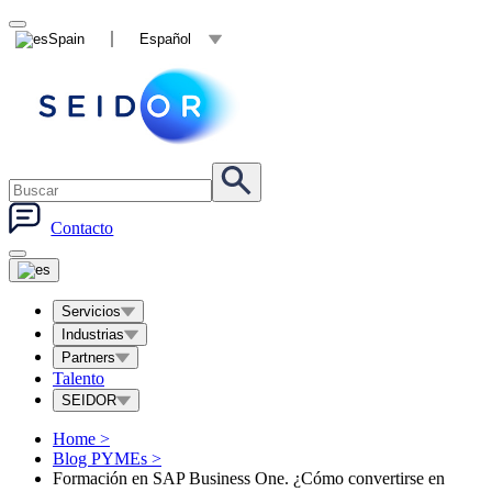
Spain
Español
Contacto
Servicios
Industrias
Partners
Talento
SEIDOR
Home
>
Blog PYMEs
>
Formación en SAP Business One. ¿Cómo convertirse en