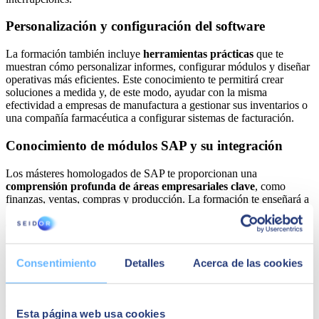
Personalización y configuración del software
La formación también incluye
herramientas prácticas
que te
muestran cómo personalizar informes, configurar módulos y diseñar
operativas más eficientes. Este conocimiento te permitirá crear
soluciones a medida y, de este modo, ayudar con la misma
efectividad a empresas de manufactura a gestionar sus inventarios o
una compañía farmacéutica a configurar sistemas de facturación.
Conocimiento de módulos SAP y su integración
Los másteres homologados de SAP te proporcionan una
comprensión profunda de áreas empresariales clave
, como
finanzas, ventas, compras y producción. La formación te enseñará a
unificar datos entre departamentos para optimizar procesos. Por
ejemplo, sabrás cómo conectar inventarios con el módulo de ventas
para evitar rupturas de stock y mejorar la experiencia del cliente.
Consentimiento
Detalles
Acerca de las cookies
Gestión de proyectos SAP
Formarte en SAP Business One te capacita para gestionar proyectos
complejos dentro del ecosistema SAP. Descubrirás
cómo planificar
Esta página web usa cookies
con éxito los recursos, supervisar los avances y garantizar la entrega