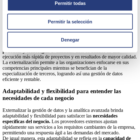
Lo normal es que el partner tecnológico ofrezca modelos de pago
Permitir todas
flexibles, permitiendo a sus clientes
pagar solo por los servicios
utilizados
y eliminando gastos fijos innecesarios. Eso quiere decir
que tu empresa solo va abonar aquellos servicios que requiere,
Permitir la selección
pudiendo escalarlos y reducirlos según sea necesario. Sin duda, es
un modelo que se adapta milimétricamente a las necesidades de cada
negocio.
Por otro lado, también mejora la eficiencia del servicio al aprovechar
Denegar
la experiencia de un
equipo familiarizado con las mejores
prácticas y tecnologías avanzadas.
Esto se traduce en una
ejecución más rápida de proyectos y en resultados de mayor calidad.
La externalización permite a las organizaciones enfocarse en sus
competencias principales mientras se benefician de la
especialización de terceros, logrando así una gestión de datos
eficiente y rentable.
Adaptabilidad y flexibilidad para entender las
necesidades de cada negocio
Externalizar la gestión de datos y la analítica avanzada brinda
adaptabilidad y flexibilidad para satisfacer las
necesidades
específicas del negocio.
Los proveedores externos ajustan
rápidamente sus servicios a los requisitos cambiantes de la empresa,
permitiendo una respuesta ágil a las demandas del mercado.
De igual manera, esta adaptabilidad se refleja en la
capacidad de