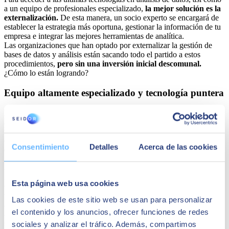
a un equipo de profesionales especializado,
la mejor solución es la
externalización.
De esta manera, un socio experto se encargará de
establecer la estrategia más oportuna, gestionar la información de tu
empresa e integrar las mejores herramientas de analítica.
Las organizaciones que han optado por externalizar la gestión de
bases de datos y análisis están sacando todo el partido a estos
procedimientos,
pero sin una inversión inicial descomunal.
¿Cómo lo están logrando?
Equipo altamente especializado y tecnología puntera
Externalizar la gestión de datos y la analítica avanzada brinda acceso
a un equipo altamente especializado en los conocimientos,
tecnologías y metodologías más recientes. Eso es crucial en un
entorno empresarial en constante evolución
, donde la velocidad
Consentimiento
Detalles
Acerca de las cookies
de cambio tecnológico puede resultar superar a los equipos internos.
Al confiar en un proveedor externo, las organizaciones sacan partido
a la experiencia de profesionales cualificados. Todos ellos se
mantienen al día de las últimas tendencias en análisis de datos.
Esta página web usa cookies
Como consecuencia, tu empresa va a disponer de expertos que están
formados en las últimas
innovaciones en inteligencia artificial
,
Las cookies de este sitio web se usan para personalizar
aprendizaje automático y otras tecnologías fundamentales para la
el contenido y los anuncios, ofrecer funciones de redes
analítica de datos. Es la manera ideal para que cualquier compañía
saque partido a las soluciones más adecuadas para sus necesidades.
sociales y analizar el tráfico. Además, compartimos