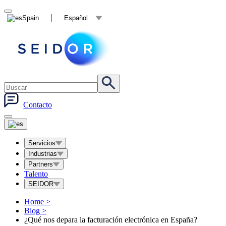
Spain
Español
Contacto
Servicios
Industrias
Partners
Talento
SEIDOR
Home
>
Blog
>
¿Qué nos depara la facturación electrónica en España?