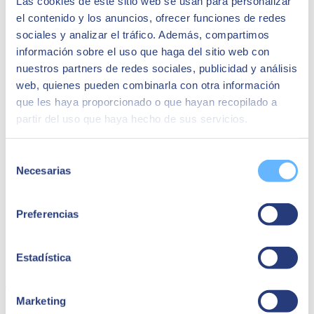
Las cookies de este sitio web se usan para personalizar
el contenido y los anuncios, ofrecer funciones de redes
sociales y analizar el tráfico. Además, compartimos
información sobre el uso que haga del sitio web con
nuestros partners de redes sociales, publicidad y análisis
web, quienes pueden combinarla con otra información
que les haya proporcionado o que hayan recopilado a
partir del uso que haya hecho de sus servicios.
Selección
Necesarias
de
consentimiento
Preferencias
e-Invoicing for SAP by SEIDOR
Estadística
Emite y reporta toda la información fiscal necesaria para cumplir con
las buenas prácticas y normativa vigente de manera sencilla y segura
directamente desde tu sistema SAP y evoluciona la manera de
relacionarte con la administración y el sector privado.
Marketing