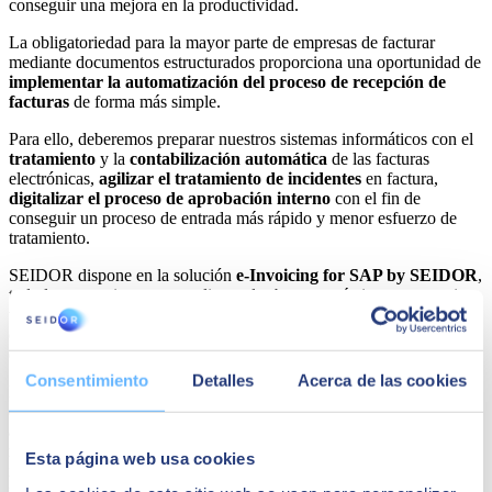
conseguir una mejora en la productividad.
La obligatoriedad para la mayor parte de empresas de facturar
mediante documentos estructurados proporciona una oportunidad de
implementar la automatización del proceso de recepción de
facturas
de forma más simple.
Para ello, deberemos preparar nuestros sistemas informáticos con el
tratamiento
y la
contabilización automática
de las facturas
electrónicas,
agilizar el tratamiento de incidentes
en factura,
digitalizar el proceso de aprobación interno
con el fin de
conseguir un proceso de entrada más rápido y menor esfuerzo de
tratamiento.
SEIDOR dispone en la solución
e-Invoicing for SAP by SEIDOR
,
todo lo necesario para cumplir con las buenas prácticas y normativa
vigente, y tiene previsto incluir las especificaciones necesarias para
cumplir con las futuras, de manera sencilla y segura directamente
desde un sistema SAP.
Consentimiento
Detalles
Acerca de las cookies
En conclusión, nos encontramos delante de un cambio relevante en
el tratamiento de la
facturación B2B
, el cual afectará a medio plazo
a la mayoría de las empresas en las que actualmente tenemos
relación, es por eso por lo que debemos estar atentos a la
Esta página web usa cookies
información que se irá liberando este año y planificar los cambios
necesarios para llegar a tiempo a los plazos convenidos.