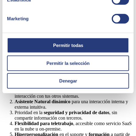
empresariales. Se trata de un oráculo que
permite
a los usuarios
interactuar en lenguaje natural con los procesos.
Marketing
DELFOS by SEIDOR se integra con tus otros sistemas y analiza
todos tus
documentos
y cualquier
material multimedia
que
dispongas, para que puedas aprovechar al máximo el potencial de
tus datos, extrayendo información de este como si de una persona se
tratase.
Permitir todas
Esta herramienta ofrece automatización de tareas,
análisis de datos
avanzados
y mejora la comunicación con clientes, siendo totalmente
Permitir la selección
configurable y extensible
según las necesidades del negocio
Compatible con multitud de sistemas
como
SAP y
Salesforce
,
DELFOS permite consultas en lenguaje natural, enfocándose en la
seguridad y privacidad de los datos. Sus características incluyen:
Denegar
Automatización avanzada y análisis de datos
, mejorando la
interacción con tus otros sistemas.
Asistente Natural dinámico
para una interacción interna y
externa intuitiva.
Prioridad en la
seguridad y privacidad de datos
, sin
compartir información con terceros.
Flexibilidad para teletrabajo
, accesible como servicio SaaS
en la nube u on-premise.
Hiperpersonalización
en el soporte y
formación
a partir de