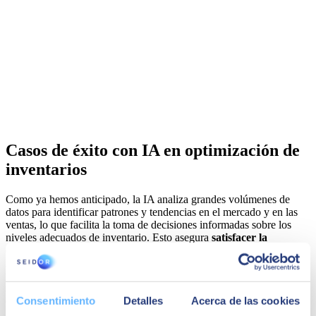
Casos de éxito con IA en optimización de
inventarios
Como ya hemos anticipado, la IA analiza grandes volúmenes de
datos para identificar patrones y tendencias en el mercado y en las
ventas, lo que facilita la toma de decisiones informadas sobre los
niveles adecuados de inventario. Esto asegura
satisfacer la
demanda del cliente sin incurrir en excesos o déficits de stock
.
Además, la IA posibilita
ajustes en las estrategias de inventario en
tiempo real,
adaptándose a los cambios en las condiciones del
mercado y las necesidades del cliente, lo que mejora la eficiencia
Consentimiento
Detalles
Acerca de las cookies
operativa y reduce costes derivados de una gestión ineficiente del
inventario.