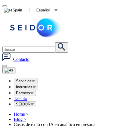
Spain
Español
Contacto
Servicios
Industrias
Partners
Talento
SEIDOR
Home
>
Blog
>
Casos de éxito con IA en analítica empresarial