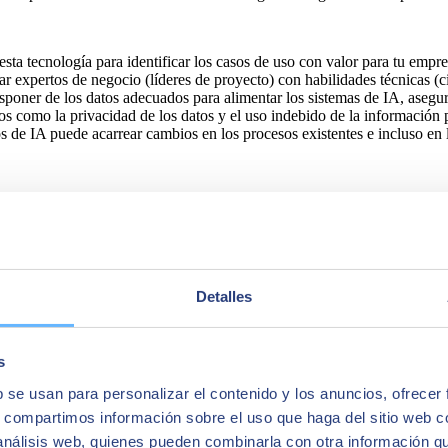
 tecnología para identificar los casos de uso con valor para tu empres
expertos de negocio (líderes de proyecto) con habilidades técnicas (cie
sponer de los datos adecuados para alimentar los sistemas de IA, asegura
s como la privacidad de los datos y el uso indebido de la información 
 de IA puede acarrear cambios en los procesos existentes e incluso en la
 para crear nuevos datos que imitan a los existentes. Esto incluye gene
o
nuevas vías
para la personalización del cliente, la automatización de 
Detalles
tiendo a las empresas superar a la competencia y satisfacer las demand
ogías (simplificado):
s
b se usan para personalizar el contenido y los anuncios, ofrecer
s, compartimos información sobre el uso que haga del sitio web 
 análisis web, quienes pueden combinarla con otra información q