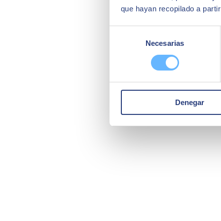
que hayan recopilado a parti
Selección
Necesarias
de
consentimiento
Denegar