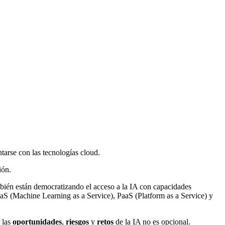
arse con las tecnologías cloud.
ión.
mbién están democratizando el acceso a la
IA
con capacidades
aaS (Machine Learning as a Service), PaaS (Platform as a Service) y
 las
oportunidades
,
riesgos
y
retos
de la IA no es opcional.