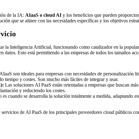
ión de la IA:
AIaaS o cloud AI
y los beneficios que pueden proporcion
ción que se alinee con las necesidades específicas y los objetivos estra
vicio
ar la Inteligencia Artificial, funcionando como catalizador en la popul
 en datos. Esto está permitiendo a las empresas de todos los tamaños acc
 AIaaS son ideales para empresas con necesidades de personalización 
ndo tiempo y costes. Son mucho más fáciles de integrar y usar.
):
Las soluciones AI PaaS están orientadas a empresas que buscan más 
lantación y reduciendo los costes.
 es cuando se desarrolla la solución totalmente a medida, adaptando est
e servicios de AI PaaS de los principales proveedores cloud públicos 