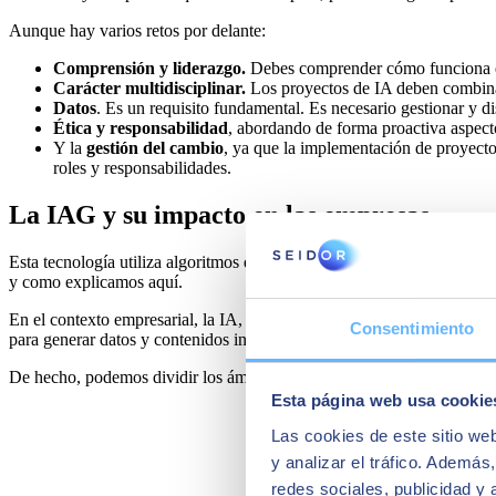
Aunque hay varios retos por delante:
Comprensión y liderazgo.
Debes comprender cómo funciona esta
Carácter multidisciplinar.
Los proyectos de IA deben combinar 
Datos
. Es un requisito fundamental. Es necesario gestionar y di
Ética y responsabilidad
, abordando de forma proactiva aspecto
Y la
gestión del cambio
, ya que la implementación de proyectos
roles y responsabilidades.
La IAG y su impacto en las empresas
Esta tecnología utiliza algoritmos de aprendizaje automático avanzados
y como explicamos
aquí
.
En el contexto empresarial, la IA, y en concreto la IAG, está abriend
Consentimiento
para generar datos y contenidos innovadores y adaptativos está permi
De hecho, podemos dividir los ámbitos de la IA en las siguientes tipol
Esta página web usa cookie
Las cookies de este sitio we
y analizar el tráfico. Ademá
redes sociales, publicidad y