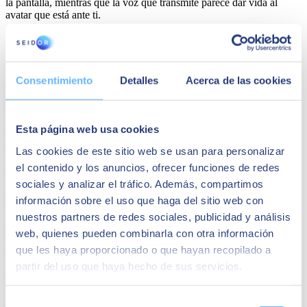
la pantalla, mientras que la voz que transmite parece dar vida al
avatar que está ante ti.
Eviebot
Se llama Evie y, tal y como sucede con Boibot, es una IA que
Consentimiento
Detalles
Acerca de las cookies
aprende de lo que los seres humanos le dicen. Cuando esta avatar
tiene que contestarte, recoge la información de su amplia base de
datos.
Esta página web usa cookies
Tal y como sucedió en el caso anterior, reconocidos youtubers
colgaron vídeos de sus conversaciones con este bot con identidad
Las cookies de este sitio web se usan para personalizar
propia. La información que maneja está sincronizada con sus labios
el contenido y los anuncios, ofrecer funciones de redes
y sus gestos, dando lugar a un personaje artificial bastante logrado.
sociales y analizar el tráfico. Además, compartimos
Kuki
información sobre el uso que haga del sitio web con
nuestros partners de redes sociales, publicidad y análisis
Kuki, anteriormente conocido como Mitsuku, es un chatbot de
web, quienes pueden combinarla con otra información
última generación que puede hacer las funciones de una «amiga
que les haya proporcionado o que hayan recopilado a
virtual» capaz de conversar con el usuario.
partir del uso que haya hecho de sus servicios.
Creada por el ingeniero inglés Steve Worswick, ganó el prestigioso
Premio Loebner durante 5 años (2013, 16, 17, 18 y 19). Este
galardón se otorga al chatbot que cuenta con las características más
Selección