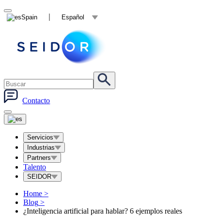
Spain
Español
Contacto
Servicios
Industrias
Partners
Talento
SEIDOR
Home
>
Blog
>
¿Inteligencia artificial para hablar? 6 ejemplos reales