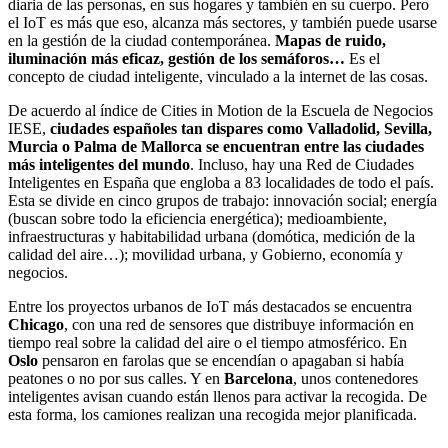
diaria de las personas, en sus hogares y también en su cuerpo. Pero
el IoT es más que eso, alcanza más sectores, y también puede usarse
en la gestión de la ciudad contemporánea.
Mapas de ruido,
iluminación más eficaz, gestión de los semáforos…
Es el
concepto de ciudad inteligente, vinculado a la internet de las cosas.
De acuerdo al índice de Cities in Motion de la Escuela de Negocios
IESE,
ciudades españoles tan dispares como Valladolid, Sevilla,
Murcia o Palma de Mallorca se encuentran entre las ciudades
más inteligentes del mundo
. Incluso, hay una Red de Ciudades
Inteligentes en España que engloba a 83 localidades de todo el país.
Esta se divide en cinco grupos de trabajo: innovación social; energía
(buscan sobre todo la eficiencia energética); medioambiente,
infraestructuras y habitabilidad urbana (domótica, medición de la
calidad del aire…); movilidad urbana, y Gobierno, economía y
negocios.
Entre los proyectos urbanos de IoT más destacados se encuentra
Chicago
, con una red de sensores que distribuye información en
tiempo real sobre la calidad del aire o el tiempo atmosférico. En
Oslo
pensaron en farolas que se encendían o apagaban si había
peatones o no por sus calles. Y en
Barcelona
, unos contenedores
inteligentes avisan cuando están llenos para activar la recogida. De
esta forma, los camiones realizan una recogida mejor planificada.