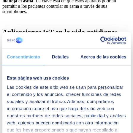
maneja el asma
. La clave está en que estos aparatos podrían
permitir a los pacientes controlar su asma a través de sus
smartphones.
Aplicaciones IoT en la vida cotidiana:
botellas de agua y plazas de aparcamiento
Hay aplicaciones que llaman mucho la atención y que nos muestran
Consentimiento
Detalles
Acerca de las cookies
hasta dónde llega el internet de las cosas.
Hidrate Spark
, por
ejemplo, es una
botella de agua
en colores metálicos muy atractivos
que te recuerda que bebas agua y que lleva la cuenta de cuánta
has ingerido
(tú pones la meta que desees). Cada trago es recogido
Esta página web usa cookies
por un sensor que lo lleva al teléfono móvil vía bluetooth, y además
se integra con Fitbit, Google Fit o Apple Watch. Si quieres, incluso
Las cookies de este sitio web se usan para personalizar
puedes retar a otras personas para comprobar quién gana en esta
el contenido y los anuncios, ofrecer funciones de redes
particular competición.
sociales y analizar el tráfico. Además, compartimos
información sobre el uso que haga del sitio web con
nuestros partners de redes sociales, publicidad y análisis
web, quienes pueden combinarla con otra información
que les haya proporcionado o que hayan recopilado a