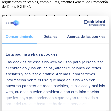
regulaciones aplicables, como el Reglamento General de Protección
de Datos (GDPR).
El futuro de los chatbots impulsados por
IA
A medida que la tecnología de IA continúa avanzando es probable
Consentimiento
Detalles
Acerca de las cookies
que veamos aún más innovaciones en el espacio de los chatbots. La
integración de tecnologías emergentes como el procesamiento de
lenguaje natural mejorado, la comprensión de emociones y la
generación de lenguaje natural
podría permitir a los chatbots
Esta página web usa cookies
ofrecer experiencias aún más personalizadas y envolventes para los
clientes.
Las cookies de este sitio web se usan para personalizar
el contenido y los anuncios, ofrecer funciones de redes
La combinación de chatbots con otras tecnologías disruptivas, como
sociales y analizar el tráfico. Además, compartimos
la realidad aumentada y la realidad virtual, podría abrir nuevas
oportunidades para la interacción humano-máquina y transformar
información sobre el uso que haga del sitio web con
aún más la forma en que las empresas interactúan con sus clientes.
nuestros partners de redes sociales, publicidad y análisis
web, quienes pueden combinarla con otra información
En resumen…
que les haya proporcionado o que hayan recopilado a
partir del uso que haya hecho de sus servicios.
La IA ha desempeñado un papel fundamental en la evolución de los
chatbots
, permitiendo a las empresas ofrecer
un servicio al cliente