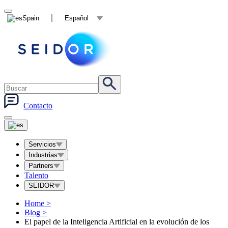
Spain
Español
Contacto
Servicios
Industrias
Partners
Talento
SEIDOR
Home
>
Blog
>
El papel de la Inteligencia Artificial en la evolución de los