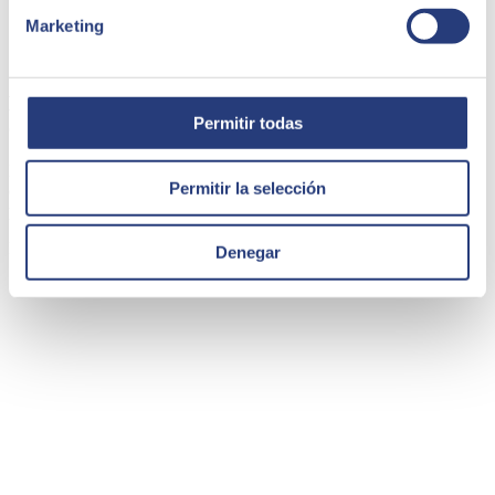
Marketing
Depuradores D’Osona impulsa su transformación
Permitir todas
digital con SEIDOR y SAP Business One
Depuradores D’Osona queria digitalizarse, focalizándose en las
Permitir la selección
comunicaciones, la digitalización de procesos y en la ciberseguridad,
para ello optaron por la implantación de SAP Business One
ERP Ecosystem
Denegar