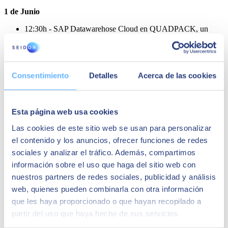
1 de Junio
12:30h - SAP Datawarehose Cloud en QUADPACK, un
puente sin atascos para unir un pasado y presente On premise
con el futuro en S4/HANA Cloud, por Daniel Álvarez (Head
of Business Technology), Jordi Ambros (Business
Intellifence), Cristina Talmaciu (Product Manager SAP Data
& Analytics) y Victor Agramunt (Data & Analytics en
Consentimiento
Detalles
Acerca de las cookies
SEIDOR)
13:20h - Navantia moderniza su cadena de suministro con
SAP Ariba y SAP Data&Analytics por José María Saldaña
Esta página web usa cookies
(IT Supply Chain Manager de Navantia), Albert Puigmartí
Las cookies de este sitio web se usan para personalizar
(Preventa SAP ARIBA)
el contenido y los anuncios, ofrecer funciones de redes
16:00h – DOMIBERIA: Hacia la empresa inteligente vía
sociales y analizar el tráfico. Además, compartimos
conversión S4H, por César Velasco (Responsable de logística
información sobre el uso que haga del sitio web con
y SAP) y José Luís Fernández-Caballero (s/4 Conversion
Factory Manager)
nuestros partners de redes sociales, publicidad y análisis
web, quienes pueden combinarla con otra información
16:50h – WoW Concept, Retail Reset por Carmén Pradas
(Head of Marketplace en WOW) y Luís Álvarez (Responsible
que les haya proporcionado o que hayan recopilado a
del área Marketplace en SEIDOR).
partir del uso que haya hecho de sus servicios.
2 de Junio