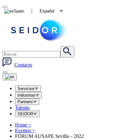
Spain
Español
Contacto
Servicios
Industrias
Partners
Talento
SEIDOR
Home
>
Eventos
>
FÓRUM AUSAPE Sevilla – 2022