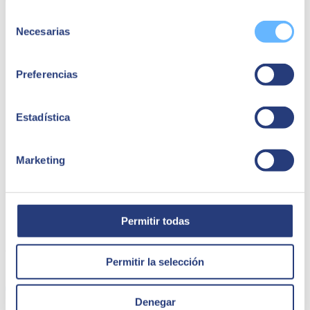
Selección
12:10h - GIRO. Cómo optimizo la gestión del servicio técnico
Necesarias
con SAP FSM por Guillermo Borrell (IT Project Manager en
de
GIRO) y Alba Calpe (Especialista de solucioens CX en
consentimiento
SEIDOR).
Preferencias
Estadística
Marketing
Permitir todas
QUIÉNES SOMOS
Permitir la selección
Denegar