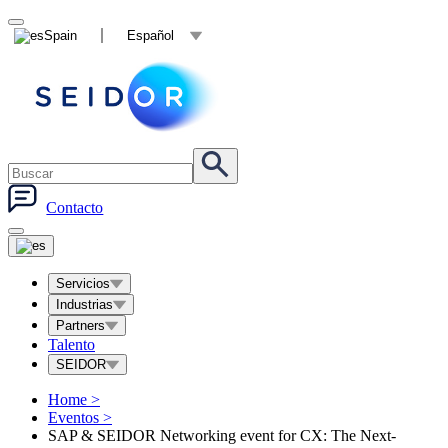
Spain
Español
Contacto
Servicios
Industrias
Partners
Talento
SEIDOR
Home
>
Eventos
>
SAP & SEIDOR Networking event for CX: The Next-