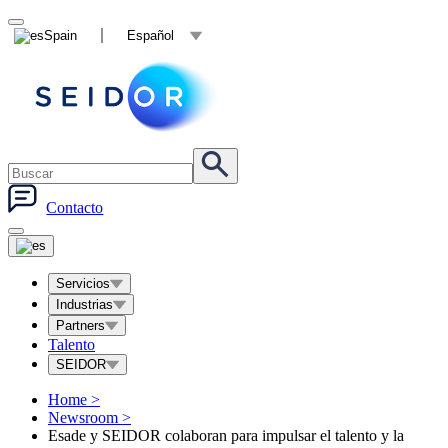
Spain
Español
Contacto
Servicios
Industrias
Partners
Talento
SEIDOR
Home
>
Newsroom
>
Esade y SEIDOR colaboran para impulsar el talento y la