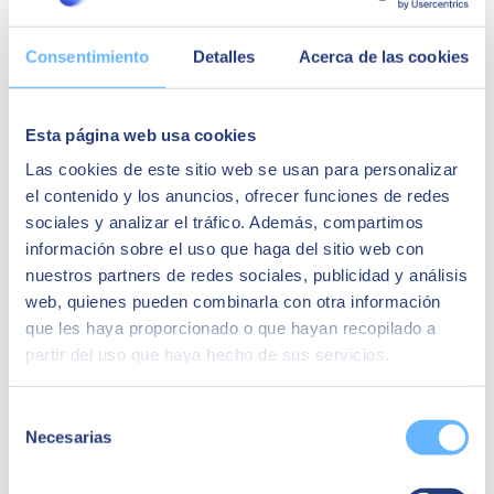
euros en el ejercicio 2025 y una plantilla formada por más de 10.000
profesionales altamente cualificados, SEIDOR tiene presencia
directa en 45 países de Europa, América Latina, Estados Unidos,
Consentimiento
Detalles
Acerca de las cookies
Oriente Medio, África y Asia. La consultora es partner de los
principales líderes tecnológicos.
Quizá te puede interesar
Esta página web usa cookies
Las cookies de este sitio web se usan para personalizar
el contenido y los anuncios, ofrecer funciones de redes
sociales y analizar el tráfico. Además, compartimos
información sobre el uso que haga del sitio web con
nuestros partners de redes sociales, publicidad y análisis
web, quienes pueden combinarla con otra información
que les haya proporcionado o que hayan recopilado a
partir del uso que haya hecho de sus servicios.
Selección
Necesarias
de
consentimiento
28 de febrero de 2022