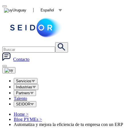
Uruguay
Español
Contacto
Servicios
Industrias
Partners
Talento
SEIDOR
Home
>
Blog PYMEs
>
Automatiza y mejora la eficiencia de tu empresa con un ERP