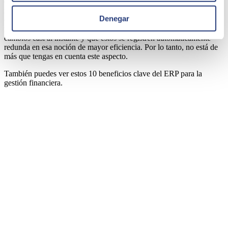
que te pueden interesar. En los últimos años, esta cuestión ha ganado
importancia gracias a la eclosión del Big Data. Y, además, es
Denegar
evidente que, si tardas menos tiempo en hacer las cosas, tardarás
menos en conseguir lo que te propongas. La capacidad de realizar
cambios casi al instante y que estos se registren automáticamente
redunda en esa noción de mayor eficiencia. Por lo tanto, no está de
más que tengas en cuenta este aspecto.
También puedes ver estos
10 beneficios clave del ERP para la
gestión financiera
.