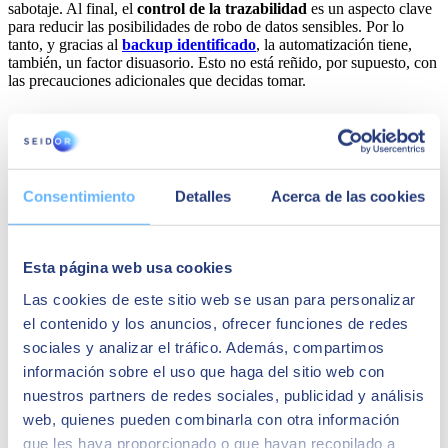
sabotaje. Al final, el
control de la trazabilidad
es un aspecto clave
para reducir las posibilidades de robo de datos sensibles. Por lo
tanto, y gracias al
backup identificado
, la automatización tiene,
también, un factor disuasorio. Esto no está reñido, por supuesto, con
las precauciones adicionales que decidas tomar.
Consentimiento
Detalles
Acerca de las cookies
Esta página web usa cookies
Las cookies de este sitio web se usan para personalizar
el contenido y los anuncios, ofrecer funciones de redes
sociales y analizar el tráfico. Además, compartimos
información sobre el uso que haga del sitio web con
Seguimiento más eficiente de los clientes
nuestros partners de redes sociales, publicidad y análisis
web, quienes pueden combinarla con otra información
Un
ERP puede incorporar
la función de
CRM (Customer
que les haya proporcionado o que hayan recopilado a
Relationship Management)
para controlar el seguimiento de las