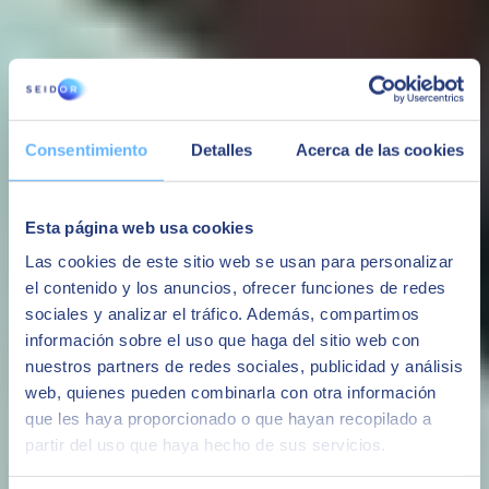
Consentimiento
Detalles
Acerca de las cookies
Esta página web usa cookies
Las cookies de este sitio web se usan para personalizar
Digital Assurance
el contenido y los anuncios, ofrecer funciones de redes
sociales y analizar el tráfico. Además, compartimos
Más allá del control de calidad tradicional, el Digital Assurance no
información sobre el uso que haga del sitio web con
se limita sólo a probar aplicaciones en interfaces digitales: también
hay que asegurarse de que se consigue el resultado empresarial
nuestros partners de redes sociales, publicidad y análisis
deseado
web, quienes pueden combinarla con otra información
que les haya proporcionado o que hayan recopilado a
partir del uso que haya hecho de sus servicios.