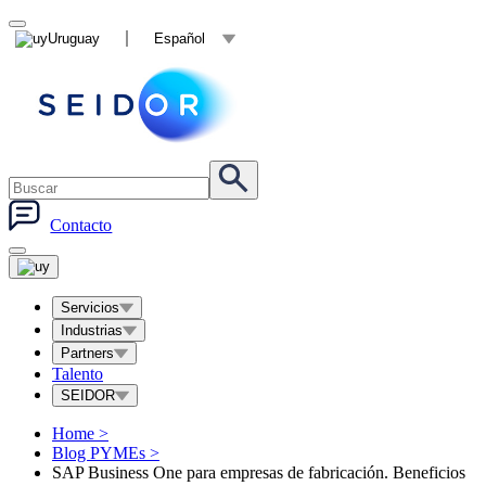
Uruguay
Español
Contacto
Servicios
Industrias
Partners
Talento
SEIDOR
Home
>
Blog PYMEs
>
SAP Business One para empresas de fabricación. Beneficios