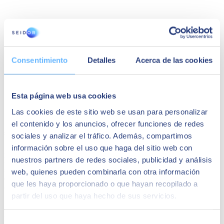
Consentimiento
Detalles
Acerca de las cookies
Esta página web usa cookies
Las cookies de este sitio web se usan para personalizar
Gestión avanzada de inventarios y cadena de
el contenido y los anuncios, ofrecer funciones de redes
suministro
sociales y analizar el tráfico. Además, compartimos
información sobre el uso que haga del sitio web con
Adicionalmente, con SAP Business One dispones de una
nuestros partners de redes sociales, publicidad y análisis
herramienta de gestión avanzada para los inventarios y la cadena de
suministro, permitiendo una planificación precisa y una logística
web, quienes pueden combinarla con otra información
eficiente. Como consecuencia, tu empresa va a poder
satisfacer las
que les haya proporcionado o que hayan recopilado a
demandas de los clientes
y reforzar su reputación en el mercado.
partir del uso que haya hecho de sus servicios.
Análisis en tiempo real para la toma de decisiones
informadas
Selección