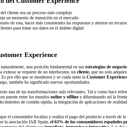
ito del Customer Experience
a del cliente sea un proceso más complejo
fleja un momento de transición en el mercado
rario de esta, hacer más consistentes las respuestas y ahorrar en recurs
ntes para tratar sus datos en el ámbito digital
Customer Experience
 naturalmente, una posición fundamental en sus
estrategias de negoci
 exitoso se requiere de un interlocutor, un
cliente,
que no solo adquier
. Es por ello que se monitorea y se cuida tanto la
Customer Experienc
argo, también ha significado nuevas oportunidades.
ntexto una de las transformaciones más relevantes. Tal y como hace ref
sí un puente entre los mundos
online y offline
y difuminando así la front
ablecimientos de comida rápida, la integración de aplicaciones de reali
a que el consumidor localiza y realiza el pago del producto a través de l
or la asociación IAB Spain,
el 63% de los consumidores españoles pr
experiencia del cliente sea
inmediata, inmersiva e interactiva.
Las dos p