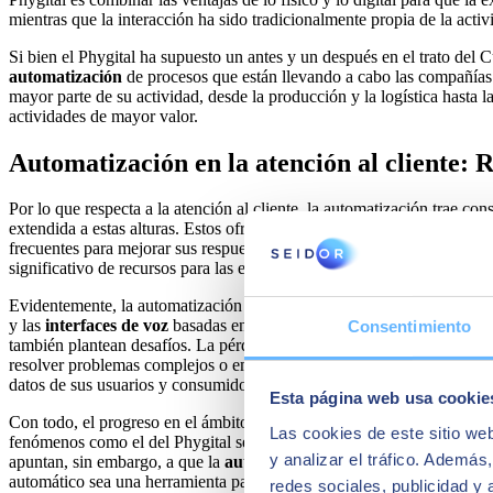
mientras que la interacción ha sido tradicionalmente propia de la activ
Si bien el Phygital ha supuesto un antes y un después en el trato del 
automatización
de procesos que están llevando a cabo las compañía
mayor parte de su actividad, desde la producción y la logística hasta l
actividades de mayor valor.
Automatización en la atención al cliente: 
Por lo que respecta a la atención al cliente, la automatización trae co
extendida a estas alturas. Estos ofrecen, salvo incidencia, una disponi
frecuentes para mejorar sus respuestas, haciéndolas más consistentes 
significativo de recursos para las empresas, pues ya no necesitan disp
Evidentemente, la automatización de los servicios de atención al clien
y las
interfaces de voz
basadas en inteligencia artificial otras opcio
Consentimiento
también plantean desafíos. La pérdida de la conexión humana es una p
resolver problemas complejos o emocionales con sistemas automatizad
datos de sus usuarios y consumidores se manejen de manera segura y é
Esta página web usa cookie
Con todo, el progreso en el ámbito de la Customer Experience está es
Las cookies de este sitio we
fenómenos como el del Phygital sean tan relevantes en la actualidad, 
y analizar el tráfico. Ademá
apuntan, sin embargo, a que la
automatización completa de la atenci
automático sea una herramienta para hacer más fácil la vida de empl
redes sociales, publicidad y