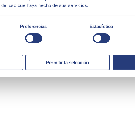
r del uso que haya hecho de sus servicios.
Preferencias
Estadística
egral de soluciones y servicios que cubren los ámbitos de Inteligencia 
d. Con una facturación de 894 millones de euros en el ejercicio 2023 
Permitir la selección
América Latina, Estados Unidos, Oriente Medio, África y Asia. La consul