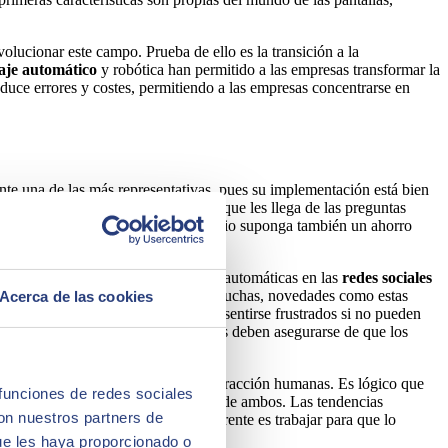
olucionar este campo. Prueba de ello es la transición a la
aje automático
y robótica han permitido a las empresas transformar la
reduce errores y costes, permitiendo a las empresas concentrarse en
e una de las más representativas, pues su implementación está bien
Además, se nutren de la información que les llega de las preguntas
l que la implementación de este servicio suponga también un ahorro
as.
r correo electrónico, las respuestas automáticas en las
redes sociales
, a pesar de los beneficios, que son muchas, novedades como estas
Acerca de las cookies
agentes humanos y pueden llegar a sentirse frustrados si no pueden
te
son factores críticos. Las empresas deben asegurarse de que los
cientemente a las necesidades de interacción humanas. Es lógico que
 funciones de redes sociales
tro, situando la estrategia en medio de ambos. Las tendencias
con nuestros partners de
rcibirse como una amenaza, lo coherente es trabajar para que lo
ue les haya proporcionado o