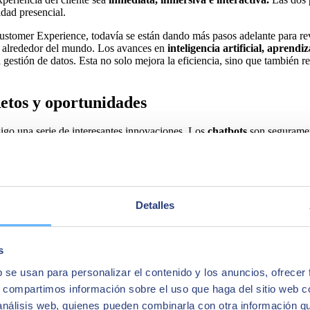
idad presencial.
Customer Experience, todavía se están dando más pasos adelante para rev
s alrededor del mundo. Los avances en
inteligencia artificial,
aprendiz
a gestión de datos. Esta no solo mejora la eficiencia, sino que también 
Retos y oportunidades
nsigo una serie de interesantes innovaciones. Los
chatbots
son segurament
bilidad ininterrumpida de 24 horas durante los siete días de la semana. 
y capaces de solucionar con celeridad las dudas del cliente. Es habitua
oner de un gran equipo de agentes para dar respuesta a consultas sencill
te va más allá de los chatbots. Los sistemas de
respuesta automática
po
nes que ya son una realidad cotidiana en muchas entidades. Sin embargo
Detalles
reocupación común, pues algunos clientes prefieren la interacción con 
os. Por otro lado, la
privacidad
y la
seguridad de los datos del clien
tica, cumpliendo con las regulaciones de privacidad aplicables.
s
trechamente vinculado a la capacidad de la tecnología de responder efi
b se usan para personalizar el contenido y los anuncios, ofrecer
pues en cierto modo representan bien esta transición entre un mundo y o
s, compartimos información sobre el uso que haga del sitio web 
ón al cliente
puede ser una realidad más pronto que tarde. Lejos de pe
eados y consumidores.
 análisis web, quienes pueden combinarla con otra información q