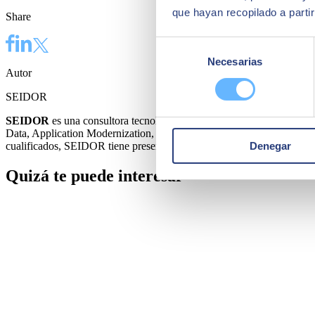
que hayan recopilado a parti
Share
Selección
Necesarias
de
Autor
consentimiento
SEIDOR
SEIDOR
es una consultora tecnológica que ofrece un portafolio int
Data, Application Modernization, Cloud, Conectividad y Cibersegurida
Denegar
cualificados, SEIDOR tiene presencia directa en 45 países de Europa, 
Quizá te puede interesar