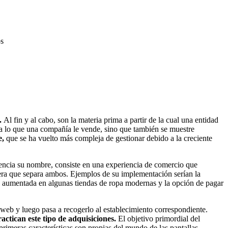
os
o.
Al fin y al cabo, son la materia prima a partir de la cual una entidad
a lo que una compañía le vende, sino que también se muestre
e,
que se ha vuelto más compleja de gestionar debido a la creciente
erencia su nombre, consiste en una experiencia de comercio que
era que separa ambos. Ejemplos de su implementación serían la
dad aumentada en algunas tiendas de ropa modernas y la opción de pagar
a web y luego pasa a recogerlo al establecimiento correspondiente.
actican este tipo de adquisiciones.
El objetivo primordial del
rimeras características son propias del mundo de las pantallas,