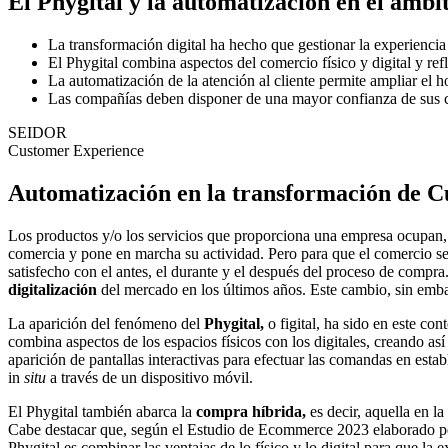
El Phygital y la automatización en el ámb
La transformación digital ha hecho que gestionar la experienci
El Phygital combina aspectos del comercio físico y digital y re
La automatización de la atención al cliente permite ampliar el ho
Las compañías deben disponer de una mayor confianza de sus clie
SEIDOR
Customer Experience
Automatización en la transformación de 
Los productos y/o los servicios que proporciona una empresa ocupan,
comercia y pone en marcha su actividad. Pero para que el comercio sea
satisfecho con el antes, el durante y el después del proceso de compra
digitalización
del mercado en los últimos años. Este cambio, sin emb
La aparición del fenómeno del
Phygital,
o figital, ha sido en este co
combina aspectos de los espacios físicos con los digitales, creando a
aparición de pantallas interactivas para efectuar las comandas en est
in
situ
a través de un dispositivo móvil.
El Phygital también abarca la
compra híbrida,
es decir, aquella en l
Cabe destacar que, según el Estudio de Ecommerce 2023 elaborado p
Phygital es combinar las ventajas de lo físico y lo digital para que la 