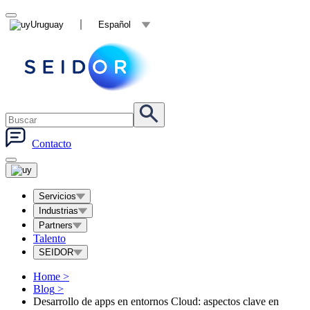
Uruguay
Español
Contacto
Servicios
Industrias
Partners
Talento
SEIDOR
Home
>
Blog
>
Desarrollo de apps en entornos Cloud: aspectos clave en