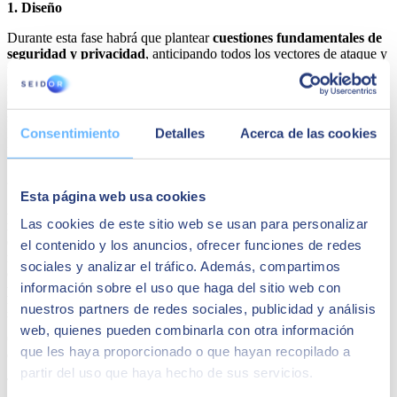
1. Diseño
Durante esta fase habrá que plantear
cuestiones fundamentales de
seguridad y privacidad
, anticipando todos los vectores de ataque y
vulnerabilidades. La definición de los niveles aceptables de
seguridad y privacidad al principio de un proyecto ayuda a un
equipo a comprender los riesgos asociados a problemas de
seguridad, corregir fallos de seguridad durante el desarrollo y aplicar
Consentimiento
Detalles
Acerca de las cookies
los niveles adecuados de seguridad y privacidad a lo largo de todo el
proyecto.
2. Implementación
Esta página web usa cookies
Antes de insertar el código en el repositorio, será necesario realizar
Las cookies de este sitio web se usan para personalizar
revisiones
para aumentar la calidad general y reducir el riesgo de
errores. El análisis de código fuente es un elemento clave en la
el contenido y los anuncios, ofrecer funciones de redes
revisión de código estático para encontrar posibles vulnerabilidades
sociales y analizar el tráfico. Además, compartimos
en el código que no se está ejecutando, Asimismo, será necesario
información sobre el uso que haga del sitio web con
prevenir los ataques
por inyección con la validación de entradas
para evitar que los datos con formato incorrecto se conserven en la
nuestros partners de redes sociales, publicidad y análisis
base de datos o desencadenen errores en otros componentes. La
web, quienes pueden combinarla con otra información
codificación de salidas proporciona defensas por niveles para
que les haya proporcionado o que hayan recopilado a
aumentar la seguridad del sistema como un todo.
partir del uso que haya hecho de sus servicios.
También será esencial separar los datos de producción, y no