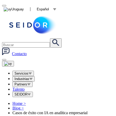
Uruguay
Español
Contacto
Servicios
Industrias
Partners
Talento
SEIDOR
Home
>
Blog
>
Casos de éxito con IA en analítica empresarial