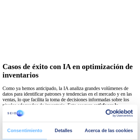
Casos de éxito con IA en optimización de
inventarios
Como ya hemos anticipado, la IA analiza grandes volúmenes de
datos para identificar patrones y tendencias en el mercado y en las
ventas, lo que facilita la toma de decisiones informadas sobre los
niveles adecuados de inventario. Esto asegura
satisfacer la
demanda del cliente sin incurrir en excesos o déficits de stock
.
Además, la IA posibilita
ajustes en las estrategias de inventario en
tiempo real,
adaptándose a los cambios en las condiciones del
mercado y las necesidades del cliente, lo que mejora la eficiencia
Consentimiento
Detalles
Acerca de las cookies
operativa y reduce costes derivados de una gestión ineficiente del
inventario.