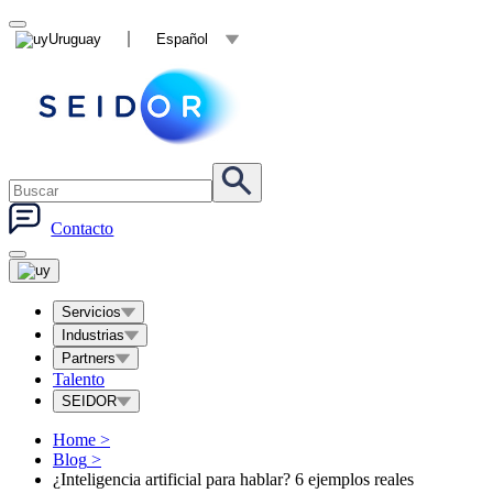
Uruguay
Español
Contacto
Servicios
Industrias
Partners
Talento
SEIDOR
Home
>
Blog
>
¿Inteligencia artificial para hablar? 6 ejemplos reales