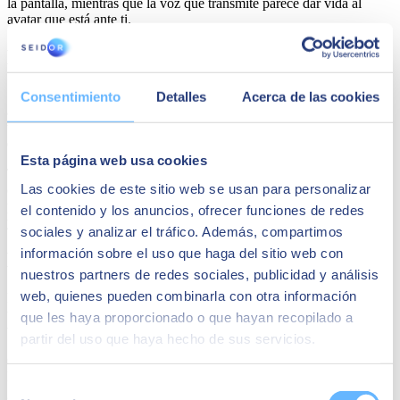
la pantalla, mientras que la voz que transmite parece dar vida al
avatar que está ante ti.
Eviebot
Se llama Evie y, tal y como sucede con Boibot, es una IA que
Consentimiento
Detalles
Acerca de las cookies
aprende de lo que los seres humanos le dicen. Cuando esta avatar
tiene que contestarte, recoge la información de su amplia base de
datos.
Esta página web usa cookies
Tal y como sucedió en el caso anterior, reconocidos youtubers
Las cookies de este sitio web se usan para personalizar
colgaron vídeos de sus conversaciones con este bot con identidad
propia. La información que maneja está sincronizada con sus labios
el contenido y los anuncios, ofrecer funciones de redes
y sus gestos, dando lugar a un personaje artificial bastante logrado.
sociales y analizar el tráfico. Además, compartimos
información sobre el uso que haga del sitio web con
Kuki
nuestros partners de redes sociales, publicidad y análisis
web, quienes pueden combinarla con otra información
Kuki, anteriormente conocido como Mitsuku, es un chatbot de
última generación que puede hacer las funciones de una «amiga
que les haya proporcionado o que hayan recopilado a
virtual» capaz de conversar con el usuario.
partir del uso que haya hecho de sus servicios.
Creada por el ingeniero inglés Steve Worswick, ganó el prestigioso
Premio Loebner durante 5 años (2013, 16, 17, 18 y 19). Este
Selección
galardón se otorga al chatbot que cuenta con las características más