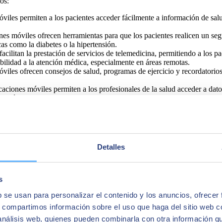
os:
viles permiten a los pacientes acceder fácilmente a información de sal
ones móviles
ofrecen herramientas para que los pacientes realicen un seg
as como la diabetes o la hipertensión.
acilitan la prestación de servicios de telemedicina, permitiendo a los pa
bilidad a la atención médica, especialmente en áreas remotas.
iles ofrecen consejos de salud, programas de ejercicio y recordatorios
aciones móviles permiten a los profesionales de la salud acceder a dato
médico, lo que mejora la eficiencia operativa y la calidad de la atenc
Detalles
s
b se usan para personalizar el contenido y los anuncios, ofrecer
s, compartimos información sobre el uso que haga del sitio web 
 análisis web, quienes pueden combinarla con otra información q