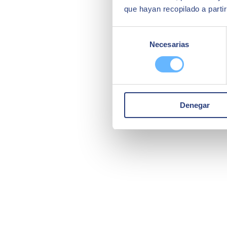
que hayan recopilado a parti
Selección
Necesarias
de
consentimiento
Denegar