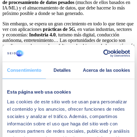
de procesamiento de datos pesados
(muchos de ellos basados en
IA/ML) y el almacenamiento de datos, que debe hacerse lo más
próximo posible a donde se han generado.
Sin embargo, se espera un gran crecimiento en todo lo que tiene que
ver con aplicaciones
prácticas de 5G
, en varias industrias, sectores
y economías:
Industria 4.0
, turismo más digital, conducción
autónoma, entretenimiento… Las oportunidades de negocio son
amplias, pero de nuevo hace falta que los hiperescaladores estén más
que preparados para tener la infraestructura de TI preparada para dar
soporte a 5G.
Share
Consentimiento
Detalles
Acerca de las cookies
Autor
Esta página web usa cookies
Las cookies de este sitio web se usan para personalizar
SEIDOR
el contenido y los anuncios, ofrecer funciones de redes
SEIDOR
es una consultora tecnológica que ofrece un portafolio
sociales y analizar el tráfico. Además, compartimos
integral de soluciones y servicios que cubren los ámbitos de
Inteligencia Artificial, Edge, Customer Experience, Employee
información sobre el uso que haga del sitio web con
Experience, ERP, Data, Application Modernization, Cloud,
nuestros partners de redes sociales, publicidad y análisis
Conectividad y Ciberseguridad. Con una facturación de 894