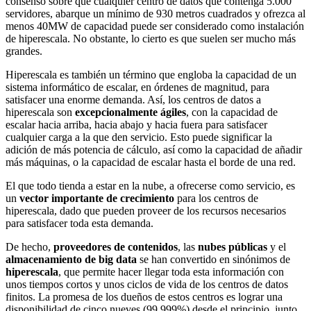
consenso sobre que cualquier centro de datos que contenga 5.000
servidores, abarque un mínimo de 930 metros cuadrados y ofrezca al
menos 40MW de capacidad puede ser considerado como instalación
de hiperescala. No obstante, lo cierto es que suelen ser mucho más
grandes.
Hiperescala es también un término que engloba la capacidad de un
sistema informático de escalar, en órdenes de magnitud, para
satisfacer una enorme demanda. Así, los centros de datos a
hiperescala son
excepcionalmente ágiles
, con la capacidad de
escalar hacia arriba, hacia abajo y hacia fuera para satisfacer
cualquier carga a la que den servicio. Esto puede significar la
adición de más potencia de cálculo, así como la capacidad de añadir
más máquinas, o la capacidad de escalar hasta el borde de una red.
El que todo tienda a estar en la nube, a ofrecerse como servicio, es
un
vector importante de crecimiento
para los centros de
hiperescala, dado que pueden proveer de los recursos necesarios
para satisfacer toda esta demanda.
De hecho,
proveedores de contenidos
, las
nubes públicas
y el
almacenamiento de big data
se han convertido en sinónimos de
hiperescala
, que permite hacer llegar toda esta información con
unos tiempos cortos y unos ciclos de vida de los centros de datos
finitos. La promesa de los dueños de estos centros es lograr una
disponibilidad de cinco nueves (99,999%) desde el principio, junto