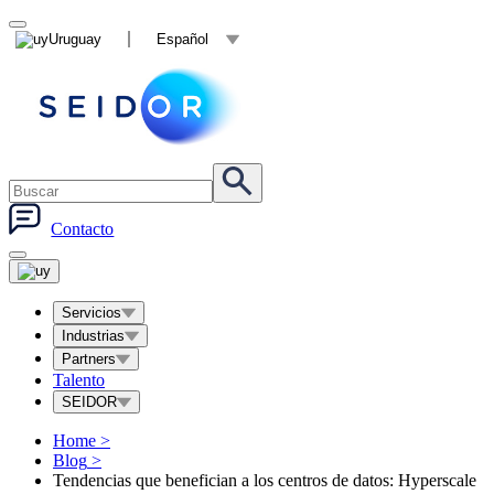
Uruguay
Español
Contacto
Servicios
Industrias
Partners
Talento
SEIDOR
Home
>
Blog
>
Tendencias que benefician a los centros de datos: Hyperscale