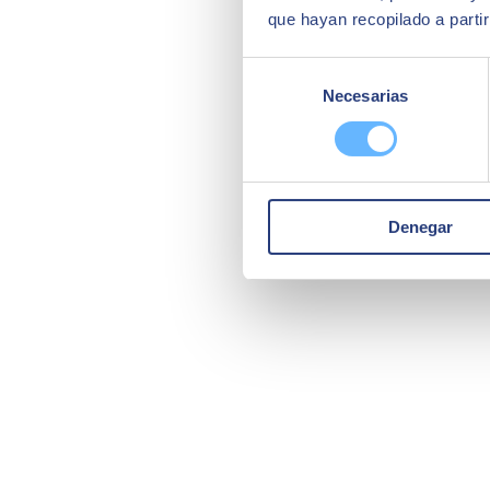
que hayan recopilado a parti
Selección
Necesarias
de
consentimiento
Denegar