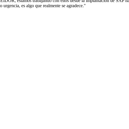
SEIDOR, estamos trabajando con ellos desde la implantación de SAP ha
o urgencia, es algo que realmente se agradece."