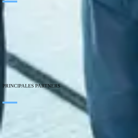
Inteligencia Artificial
Edge Technologies
Customer Experience
Employee Experience
ERP Ecosystem
Data
Cloud
Application Modernization
Connectivity
Cybersecurity
SEIDOR Products
PRINCIPALES PARTNERS
SAP
Microsoft
IBM
Adobe