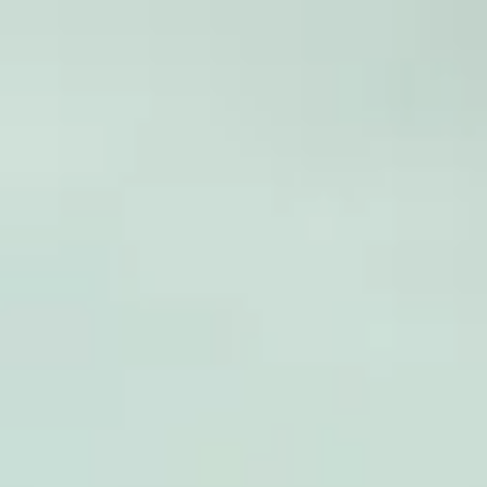
Uruguay
Español
Contacto
Servicios
Industrias
Partners
Talento
SEIDOR
Home
>
ERP Ecosystem
>
Ciclo de Vida del producto