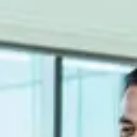
Ciclo de Vida del producto
El design-to-market y el cumplimiento normativo son objetivos
fundamentales para las organizaciones, que marcan el soporte al
ciclo de vida del producto.
Ciclo de Vida del producto
El design-to-market y el cumplimiento normativo son objetivos
fundamentales para las organizaciones, que marcan el soporte al
ciclo de vida del producto.
En los sectores de industrias discretas de manufacturing mecánico o
construcción, trabajamos junto a ingeniería, para proporcionar las
mejores soluciones. En las industrias con componentes químicos o
de procesos, con compliance y formulación.
Soluciones PLM
SEIDOR cuenta con un centro de competencia en soluciones PLM
para dar una respuesta completa a las necesidades del departamento
de ingeniería de producto / Oficina técnica: