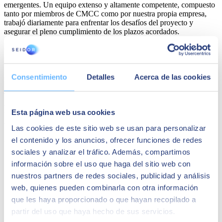
emergentes. Un equipo extenso y altamente competente, compuesto
tanto por miembros de CMCC como por nuestra propia empresa,
trabajó diariamente para enfrentar los desafíos del proyecto y
asegurar el pleno cumplimiento de los plazos acordados.
Un reconocimiento a la innovación: los
SAP Quality Awards 2024
Consentimiento
Detalles
Acerca de las cookies
Ahora, ganar los SAP Quality Awards 2024 en la categoría de
Tiempo Rápido para el Valor reconoce el compromiso y la
efectividad del enfoque de SEIDOR para guiar a las empresas a
Esta página web usa cookies
través de la transformación digital y, más específicamente, el éxito
de aprovechar las tecnologías innovadoras ofrecidas por SAP para
Las cookies de este sitio web se usan para personalizar
mejorar la eficiencia interna y acelerar el tiempo de valor para el
el contenido y los anuncios, ofrecer funciones de redes
cliente CMCC.
sociales y analizar el tráfico. Además, compartimos
Además, además de optimizar los procesos internos de CMCC, el
información sobre el uso que haga del sitio web con
proyecto hizo que la organización fuera más eficiente y estuviera
lista para enfrentar los desafíos futuros.
nuestros partners de redes sociales, publicidad y análisis
web, quienes pueden combinarla con otra información
El Premio de Calidad SAP 2024 fue presentado el 17 de octubre de
que les haya proporcionado o que hayan recopilado a
2024 en la ceremonia final del evento SAP NOW 2024 en Milán,
Italia, confirmando aún más el liderazgo de SEIDOR en innovación
partir del uso que haya hecho de sus servicios.
tecnológica.