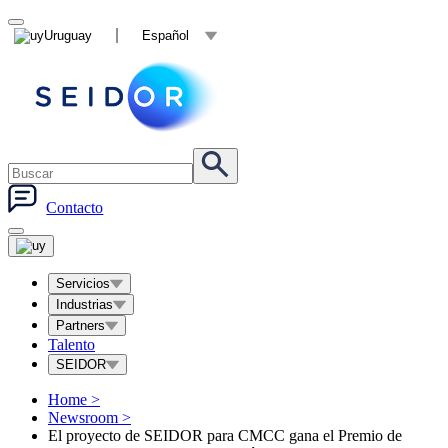
Uruguay
Español
Contacto
Servicios
Industrias
Partners
Talento
SEIDOR
Home
>
Newsroom
>
El proyecto de SEIDOR para CMCC gana el Premio de