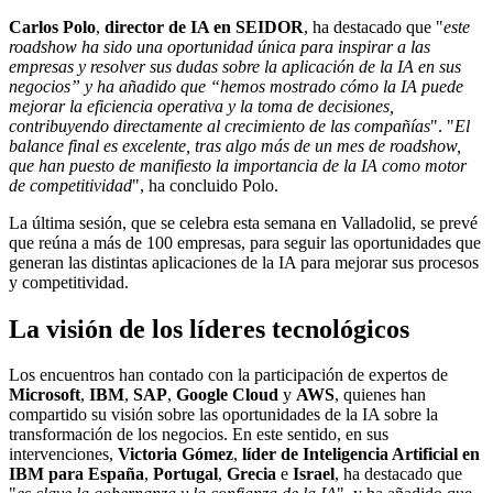
Carlos Polo
,
director de IA en SEIDOR
, ha destacado que "
este
roadshow ha sido una oportunidad única para inspirar a las
empresas y resolver sus dudas sobre la aplicación de la IA en sus
negocios” y ha añadido que “hemos mostrado cómo la IA puede
mejorar la eficiencia operativa y la toma de decisiones,
contribuyendo directamente al crecimiento de las compañías
". "
El
balance final es excelente, tras algo más de un mes de roadshow,
que han puesto de manifiesto la importancia de la IA como motor
de competitividad
", ha concluido Polo.
La última sesión, que se celebra esta semana en Valladolid, se prevé
que reúna a más de 100 empresas, para seguir las oportunidades que
generan las distintas aplicaciones de la IA para mejorar sus procesos
y competitividad.
La visión de los líderes tecnológicos
Los encuentros han contado con la participación de expertos de
Microsoft
,
IBM
,
SAP
,
Google Cloud
y
AWS
, quienes han
compartido su visión sobre las oportunidades de la IA sobre la
transformación de los negocios. En este sentido, en sus
intervenciones,
Victoria Gómez
,
líder de Inteligencia Artificial en
IBM para España
,
Portugal
,
Grecia
e
Israel
, ha destacado que