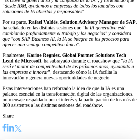
"
es clave la gobernanza y la confianza de la IA
", y ha añadido que
"
desde IBM, ayudamos a empresas de todos los tamaños con
soluciones de IA abiertas y responsables
".
Por su parte,
Rafael Valdés
,
Solution Advisory Manager de SAP
,
ha señalado en las distintas sesiones que "l
a IA generativa está
cambiando profundamente el trabajo y los negocios" y considera
que "con SAP Business AI, la IA se integra en los procesos para
ofrecer una ventaja competitiva única
".
Finalmente,
Karine Regniez
,
Global Partner Solutions Tech
Lead de Microsoft
, ha subrayado durante el roadshow que "
la IA
será el motor de competitividad de los próximos años, ayudando a
las empresas a innovar
", destacando cómo la IA facilita la
innovación y genera nuevas oportunidades de negocio.
Estas intervenciones han reforzado la idea de que la IA es una
palanca esencial en la transformación digital de las organizaciones,
un mensaje respaldado por el interés y la participación de los más de
800 asistentes a las distintas sesiones del roadshow.
Share