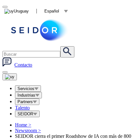
Uruguay
Español
Contacto
Servicios
Industrias
Partners
Talento
SEIDOR
Home
>
Newsroom
>
SEIDOR cierra el primer Roadshow de IA con más de 800