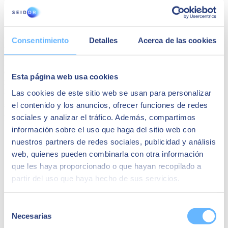
Autor
SEIDOR
SEIDOR
es una consultora tecnológica que ofrece un portafolio
Consentimiento
Detalles
Acerca de las cookies
integral de soluciones y servicios que cubren los ámbitos de
Inteligencia Artificial, Edge, Customer Experience, Employee
Experience, ERP, Data, Application Modernization, Cloud,
Conectividad y Ciberseguridad. Con una facturación de 894
Esta página web usa cookies
millones de euros en el ejercicio 2023 y una plantilla formada por
más de 10.000 profesionales altamente cualificados, SEIDOR tiene
Las cookies de este sitio web se usan para personalizar
presencia directa en 45 países de Europa, América Latina, Estados
el contenido y los anuncios, ofrecer funciones de redes
Unidos, Oriente Medio, África y Asia. La consultora es partner de
sociales y analizar el tráfico. Además, compartimos
los principales líderes tecnológicos.
información sobre el uso que haga del sitio web con
Quizá te puede interesar
nuestros partners de redes sociales, publicidad y análisis
web, quienes pueden combinarla con otra información
que les haya proporcionado o que hayan recopilado a
partir del uso que haya hecho de sus servicios.
Selección
Necesarias
de