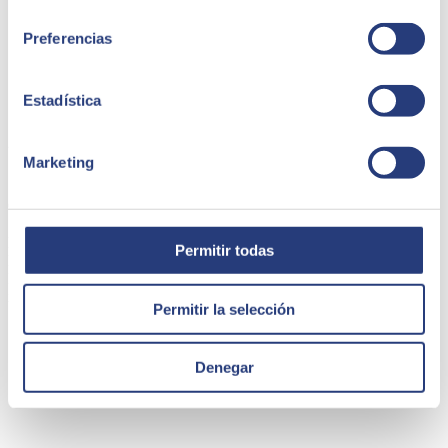
consentimiento
Preferencias
Estadística
22 de noviembre de 2024
Marketing
SEIDOR, partner estratégico del nuevo grupo de
élite de Microsoft 365 Copilot
La consultora tecnológica SEIDOR ha sido seleccionada por
Permitir todas
Microsoft para formar parte del grupo de élite del Responsible AI
Innovation Center (RAIIC), un programa que impulsa la
implementación ética y segura de tecnologías
Permitir la selección
SEIDOR
Denegar