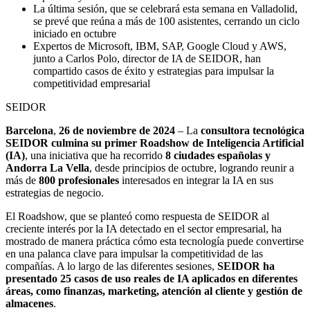
La última sesión, que se celebrará esta semana en Valladolid,
se prevé que reúna a más de 100 asistentes, cerrando un ciclo
iniciado en octubre
Expertos de Microsoft, IBM, SAP, Google Cloud y AWS,
junto a Carlos Polo, director de IA de SEIDOR, han
compartido casos de éxito y estrategias para impulsar la
competitividad empresarial
SEIDOR
Barcelona
,
26 de noviembre de 2024
– La
consultora tecnológica
SEIDOR culmina su primer Roadshow de Inteligencia Artificial
(IA)
, una iniciativa que ha recorrido
8 ciudades españolas y
Andorra La Vella
, desde principios de octubre, logrando reunir a
más de
800 profesionales
interesados en integrar la IA en sus
estrategias de negocio.
El Roadshow, que se planteó como respuesta de SEIDOR al
creciente interés por la IA detectado en el sector empresarial, ha
mostrado de manera práctica cómo esta tecnología puede convertirse
en una palanca clave para impulsar la competitividad de las
compañías. A lo largo de las diferentes sesiones,
SEIDOR ha
presentado 25 casos de uso reales de IA aplicados en diferentes
áreas, como finanzas, marketing, atención al cliente y gestión de
almacenes
.