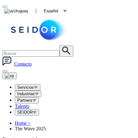
Uruguay
Español
Contacto
Servicios
Industrias
Partners
Talento
SEIDOR
Home
>
The Wave 2025