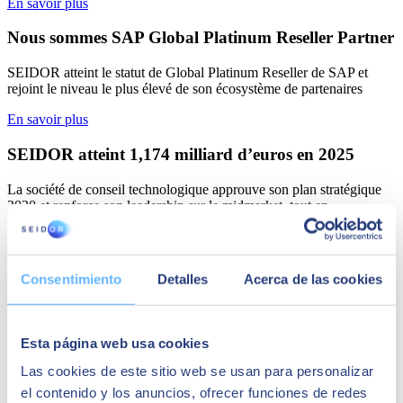
En savoir plus
Nous sommes SAP Global Platinum Reseller Partner
SEIDOR atteint le statut de Global Platinum Reseller de SAP et
rejoint le niveau le plus élevé de son écosystème de partenaires
En savoir plus
SEIDOR atteint 1,174 milliard d’euros en 2025
La société de conseil technologique approuve son plan stratégique
2030 et renforce son leadership sur le midmarket, tout en
consolidant sa position auprès des grandes entreprises et du secteur
public.
En savoir plus
Consentimiento
Detalles
Acerca de las cookies
SEIDOR atteint 1 125 millions d'euros de revenus et
croît de 28 % en 2024
Esta página web usa cookies
La société de conseil en technologie de plus de 10 000
Las cookies de este sitio web se usan para personalizar
professionnels vise une croissance à deux chiffres en 2025 et
ambitionne de doubler son chiffre d'affaires d'ici cinq ans
el contenido y los anuncios, ofrecer funciones de redes