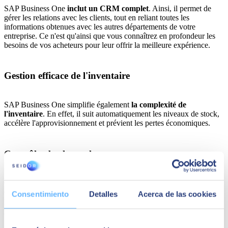
SAP Business One
inclut un CRM complet
. Ainsi, il permet de
gérer les relations avec les clients, tout en reliant toutes les
informations obtenues avec les autres départements de votre
entreprise. Ce n'est qu'ainsi que vous connaîtrez en profondeur les
besoins de vos acheteurs pour leur offrir la meilleure expérience.
Gestion efficace de l'inventaire
SAP Business One
simplifie également
la complexité de
l'inventaire
. En effet, il suit automatiquement les niveaux de stock,
accélère l'approvisionnement et prévient les pertes économiques.
Contrôle absolu sur les ventes
Cet ERP inclut des
fonctions de vente
qui vont de la génération de
devis à la facturation,
optimisant la gestion de chaque étape
. Les
Consentimiento
Detalles
Acerca de las cookies
prévisions de ventes et le suivi des performances permettent une
planification précise et stratégique.