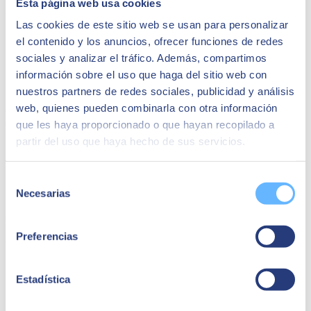
Esta página web usa cookies
Rapports et analyses pour prendre de meilleures
Las cookies de este sitio web se usan para personalizar
décisions
el contenido y los anuncios, ofrecer funciones de redes
sociales y analizar el tráfico. Además, compartimos
Avec cette plateforme, vous parviendrez à transformer les données
información sobre el uso que haga del sitio web con
obtenues par votre entreprise en rapports qui vous aident à
prendre
nuestros partners de redes sociales, publicidad y análisis
les meilleures décisions
. Obtenez des rapports sur les ventes, les
web, quienes pueden combinarla con otra información
dépenses et les tendances du marché et établissez les prochaines
étapes en tenant compte de toutes ces informations.
que les haya proporcionado o que hayan recopilado a
partir del uso que haya hecho de sus servicios.
Vision globale mise à jour et en temps réel
Selección
Necesarias
de
SAP Business One inclut des
tableaux de bord dynamiques
avec
consentimiento
des métriques de ventes, l'état de l'inventaire et bien plus encore.
Cela vous fournit une
vision globale et mise à jour
de votre
Preferencias
entreprise et vous permet de faire les ajustements nécessaires le plus
rapidement possible.
Estadística