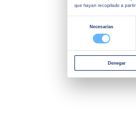
que hayan recopilado a parti
Selección
Necesarias
de
consentimiento
Denegar