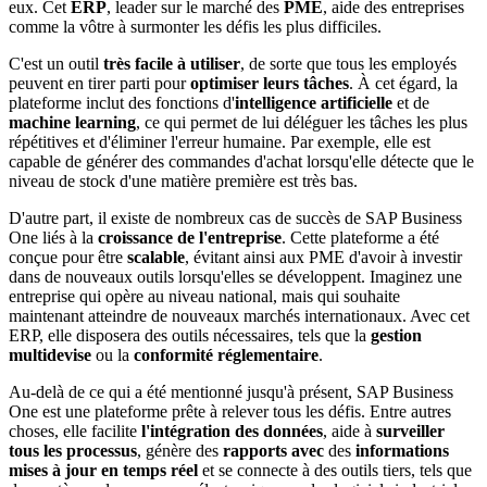
eux. Cet
ERP
, leader sur le marché des
PME
, aide des entreprises
comme la vôtre à surmonter les défis les plus difficiles.
C'est un outil
très facile à utiliser
, de sorte que tous les employés
peuvent en tirer parti pour
optimiser leurs tâches
. À cet égard, la
plateforme inclut des fonctions d'
intelligence artificielle
et de
machine learning
, ce qui permet de lui déléguer les tâches les plus
répétitives et d'éliminer l'erreur humaine. Par exemple, elle est
capable de générer des commandes d'achat lorsqu'elle détecte que le
niveau de stock d'une matière première est très bas.
D'autre part, il existe de nombreux cas de succès de SAP Business
One liés à la
croissance de l'entreprise
. Cette plateforme a été
conçue pour être
scalable
, évitant ainsi aux PME d'avoir à investir
dans de nouveaux outils lorsqu'elles se développent. Imaginez une
entreprise qui opère au niveau national, mais qui souhaite
maintenant atteindre de nouveaux marchés internationaux. Avec cet
ERP, elle disposera des outils nécessaires, tels que la
gestion
multidevise
ou la
conformité réglementaire
.
Au-delà de ce qui a été mentionné jusqu'à présent, SAP Business
One est une plateforme prête à relever tous les défis. Entre autres
choses, elle facilite
l'intégration des données
, aide à
surveiller
tous les processus
, génère des
rapports avec
des
informations
mises à jour en temps réel
et se connecte à des outils tiers, tels que