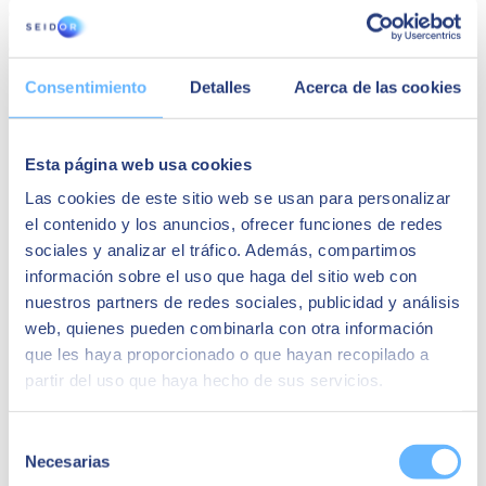
optimisant ainsi sa capacité de réponse.
Ce que Green Has Iberia a accompli grâce à SAP Business et
SEIDOR :
Consentimiento
Detalles
Acerca de las cookies
Centraliser la gestion
et renforcer la collaboration entre les
départements.
Appliquer une
traçabilité plus précise
.
Esta página web usa cookies
Optimiser les processus comptables
.
Fournir des
données mises à jour en temps réel
à son réseau
Las cookies de este sitio web se usan para personalizar
commercial.
el contenido y los anuncios, ofrecer funciones de redes
sociales y analizar el tráfico. Además, compartimos
información sobre el uso que haga del sitio web con
nuestros partners de redes sociales, publicidad y análisis
web, quienes pueden combinarla con otra información
que les haya proporcionado o que hayan recopilado a
partir del uso que haya hecho de sus servicios.
Selección
Necesarias
de