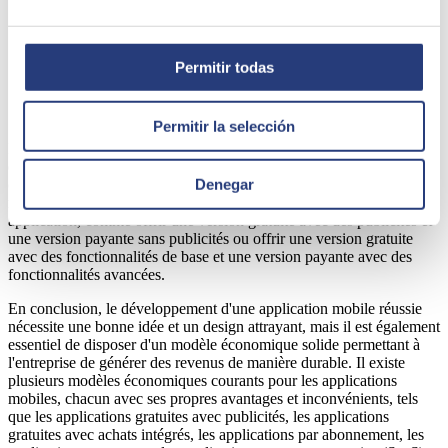
Monday.com, permettent aux utilisateurs de planifier,
d'assigner et de suivre des tâches et des projets en ligne.
Applications CRM : comme Salesforce, Hubspot ou Zoho
CRM, permettent aux entreprises de gérer et d'automatiser
Permitir todas
leurs relations avec les clients en ligne.
Applications d'analyse de données : comme Tableau,
PowerBI
Permitir la selección
Il est important de noter qu'aucun modèle d'affaires n'est meilleur
qu'un autre et que le choix dépendra du type d'application, du public
Denegar
cible et des objectifs de l'entreprise. En outre, il est possible de
mettre en œuvre plusieurs modèles d'affaires dans une seule
application, comme offrir une version gratuite avec des publicités et
une version payante sans publicités ou offrir une version gratuite
avec des fonctionnalités de base et une version payante avec des
fonctionnalités avancées.
En conclusion, le développement d'une application mobile réussie
nécessite une bonne idée et un design attrayant, mais il est également
essentiel de disposer d'un modèle économique solide permettant à
l'entreprise de générer des revenus de manière durable. Il existe
plusieurs modèles économiques courants pour les applications
mobiles, chacun avec ses propres avantages et inconvénients, tels
que les applications gratuites avec publicités, les applications
gratuites avec achats intégrés, les applications par abonnement, les