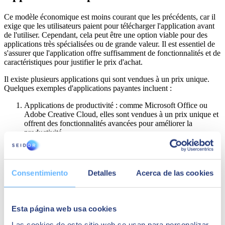
Ce modèle économique est moins courant que les précédents, car il
exige que les utilisateurs paient pour télécharger l'application avant
de l'utiliser. Cependant, cela peut être une option viable pour des
applications très spécialisées ou de grande valeur. Il est essentiel de
s'assurer que l'application offre suffisamment de fonctionnalités et de
caractéristiques pour justifier le prix d'achat.
Il existe plusieurs applications qui sont vendues à un prix unique.
Quelques exemples d'applications payantes incluent :
Applications de productivité : comme Microsoft Office ou
Adobe Creative Cloud, elles sont vendues à un prix unique et
offrent des fonctionnalités avancées pour améliorer la
productivité.
Applications de conception graphique : comme Sketch ou
Affinity Designer, elles sont vendues à un prix unique et
offrent des outils avancés pour la conception graphique.
Applications de montage vidéo : comme Final Cut Pro ou
Consentimiento
Detalles
Acerca de las cookies
Adobe Premiere, elles sont vendues à un prix unique et
offrent des fonctionnalités avancées pour le montage vidéo.
Applications de jeux pour appareils mobiles : comme
Minecraft ou Monument Valley, elles sont vendues à un prix
Esta página web usa cookies
unique et offrent des expériences de jeu complètes.
Applications de mesure et de suivi : comme AutoCAD ou
Las cookies de este sitio web se usan para personalizar